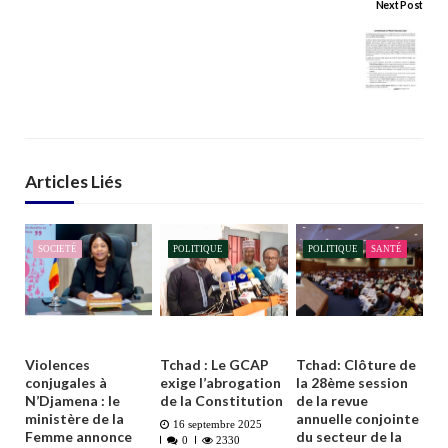
Next Post
Articles Liés
SOCIETÉ
POLITIQUE
POLITIQUE
SANTÉ
Violences
Tchad : Le GCAP
Tchad: Clôture de
conjugales à
exige l’abrogation
la 28ème session
N’Djamena : le
de la Constitution
de la revue
ministère de la
annuelle conjointe
16 septembre 2025
Femme annonce
du secteur de la
0
2330