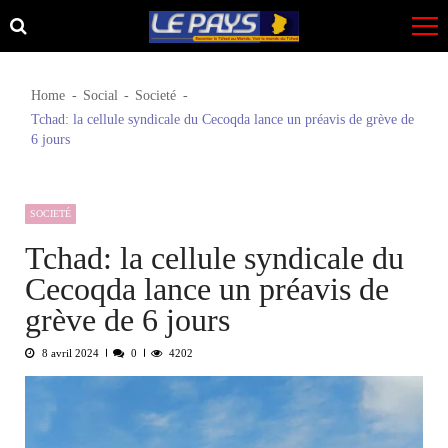
Skip
Skip
to
to
navigation
content
Home
Social
Societé
Tchad: la cellule syndicale du Cecoqda lance un préavis de grève de
6 jours
SOCIETÉ
Tchad: la cellule syndicale du
Cecoqda lance un préavis de
grève de 6 jours
8 avril 2024
0
4202