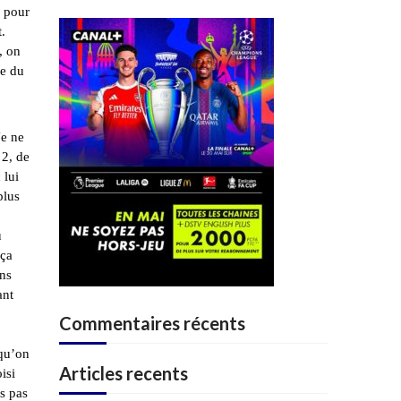
s pour
t.
, on
ue du
Je ne
 2, de
 lui
plus
u
 ça
ons
ant
Commentaires récents
 qu’on
Articles recents
isi
is pas