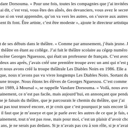
andare Dorsouma. « Pour une fois, toutes les compagnies que j’ai invitée
ai dit, c’est vrai, vous êtes des aînés, des devanciers, vous avez le secre
ue si on veut apprendre, qu’on va vers les autres, on s’ouvre aux autres
 ils font. Être artiste, c’est être modeste », ajoute le directeur artistiq
 de ses débuts dans le théâtre. « Comme par amusement, j’étais jeune. 
héâtre en étant au collège. J’ai fait le théâtre scolaire au cégep numéro
 scène Georges Nguessou, qui était un professeur de français. C’est avec
deux ans après, j’avais créé une première troupe avec un ami qui n’est 
et nous avons créé la troupe théâtrale Les Diables Noirs en 1986. Elle a
sique, nous n’avons pas vu vivre longtemps Les Diables Noirs. Sortant d
r une troupe. Nous étions les élèves de Georges Nguessou. C’est comme
let 1989, à Moursal », se rappelle Vandare Dorsouma. « Voilà, nous av
ainement, ce n’est pas facile, mais aujourd’hui, en annonçant que pend
e je faisais du théâtre, que je parcourais le chemin du théâtre, que j’ai
’ai pas tout trouvé encore, et je crois que c’est pourquoi je suis encore là
 il faut que je m’asseye et que je parle avec les autres de ce que je fais,
inement, tout n’est pas rose, mais pour moi, c’est un plaisir d’avoir cho
ans, je ne serais pas dedans. Si je n’avais pas cru à son rôle, si je n’ava