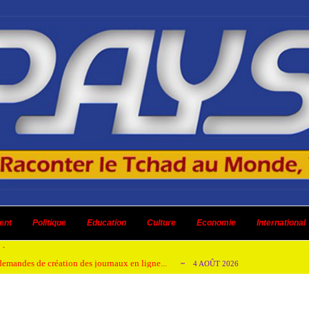
 ni un dividende ni une quelconque plus-...
3 AOÛT 2026
ent
 AOÛT 2026
Politique
Education
Culture
Economie
International
t pour honorer son ancien leader
2 AOÛT 2026
emandes de création des journaux en ligne...
4 AOÛT 2026
aire en Afrique de l’Ouest et du Ce...
4 AOÛT 2026
 ni un dividende ni une quelconque plus-...
3 AOÛT 2026