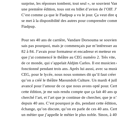
surprise, les réponses tombent, tout seul », se souvient V
une première édition, tous ont eu billet d’avion de l’OIF. J’
C’est comme ça que le Fiadpup a vu le jour. Ça veut dire q
se met à la disponibilité des autres pour comprendre comment
Fiadpup.
Pour ses 40 ans de carrière, Vandare Dorsouma se souvient
sais pas pourquoi, mais je commençais par m’intéresser au t
82 à 84. J’avais pour formateur et encadreur et metteur en
que j’ai commencé le théâtre au CEG numéro 2. Très vite, 
de ce monde, qui s’appelait Aldjim Carlos. Il est musicien 
fonctionné pendant trois ans. Après lui aussi, avec sa mu
CEG, pour le lycée, nous nous sommes dit qu’il faut crée
qu’on a créé le théâtre Maoundoh Culture. Un mardi 4 juil
avancé pour l’amour de ce que nous avons opté pour. Cert
cette édition, je me suis rendu compte que ça fait 40 ans qu
cherché l’art, et l’art que je continue de chercher, que je n
depuis 40 ans. C’est pourquoi je dis, pendant cette édition,
échange, qu’on discute, qu’on en parle de ces 40 ans. Certa
un métier que j’appelle le métier le plus noble. Sinon, à 40 