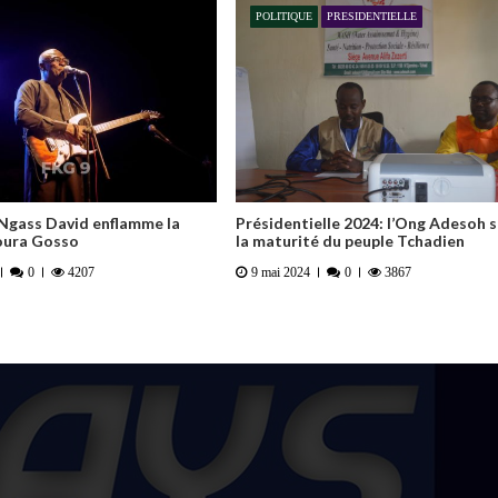
POLITIQUE
PRESIDENTIELLE
Ngass David enflamme la
Présidentielle 2024: l’Ong Adesoh 
oura Gosso
la maturité du peuple Tchadien
0
4207
9 mai 2024
0
3867