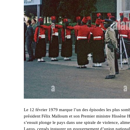
Le 12 février 1979 marque l’un des épisodes les plus sombr
président Félix Malloum et son Premier ministre Hissène 
s’ensuit plonge le pays dans une spirale de violence, alimen
Lagos, censés instaurer un gouvernement d’union nationale, 