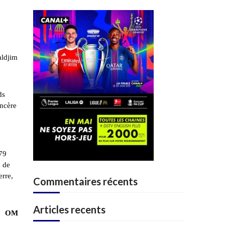
aldjim
ds
incère
979
é de
erre,
Commentaires récents
Articles recents
OM