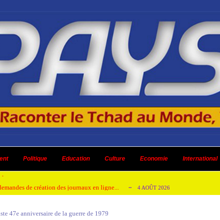
 ni un dividende ni une quelconque plus-...
3 AOÛT 2026
ent
 AOÛT 2026
Politique
Education
Culture
Economie
International
t pour honorer son ancien leader
2 AOÛT 2026
emandes de création des journaux en ligne...
4 AOÛT 2026
aire en Afrique de l’Ouest et du Ce...
4 AOÛT 2026
iste 47e anniversaire de la guerre de 1979
 ni un dividende ni une quelconque plus-...
3 AOÛT 2026