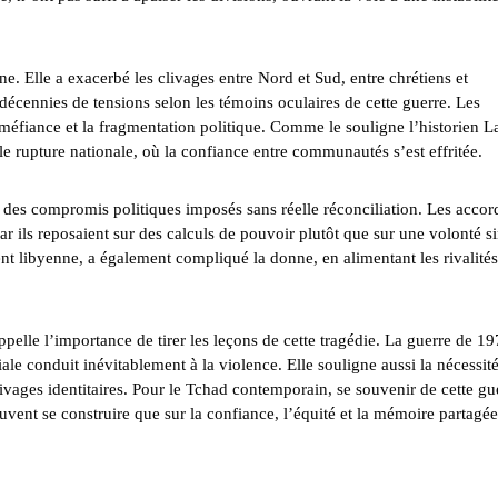
. Elle a exacerbé les clivages entre Nord et Sud, entre chrétiens et
 décennies de tensions selon les témoins oculaires de cette guerre. Les
 méfiance et la fragmentation politique. Comme le souligne l’historien L
e rupture nationale, où la confiance entre communautés s’est effritée.
hec des compromis politiques imposés sans réelle réconciliation. Les accor
car ils reposaient sur des calculs de pouvoir plutôt que sur une volonté s
 libyenne, a également compliqué la donne, en alimentant les rivalités
ppelle l’importance de tirer les leçons de cette tragédie. La guerre de 1
ale conduit inévitablement à la violence. Elle souligne aussi la nécessit
clivages identitaires. Pour le Tchad contemporain, se souvenir de cette gu
euvent se construire que sur la confiance, l’équité et la mémoire partagée