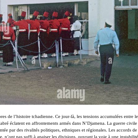
es de l’histoire tchadienne. Ce jour-là, les tensions accumulées entre le
Habré éclatent en affrontements armés dans N’Djamena. La guerre civile
tée par des rivalités politiques, ethniques et régionales. Les accords de
n’ont pas suffi à apaiser les divisions, ouvrant la voie à une instabilit