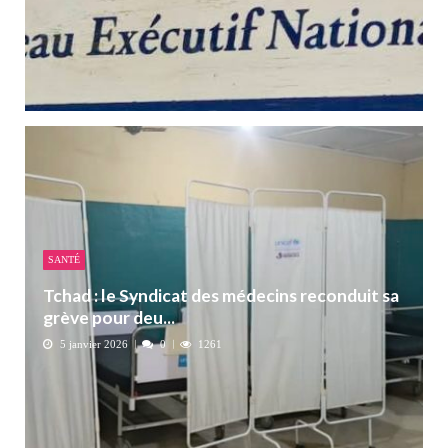
SANTÉ
Tchad : le Syndicat des médecins reconduit sa
grève pour deu...
5 janvier 2026
0
1261