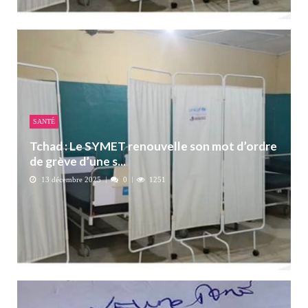
SANTÉ
Tchad : Le SYMET renouvelle son mot d’ordre
de grève d’une s...
13 décembre 2025
0
1251