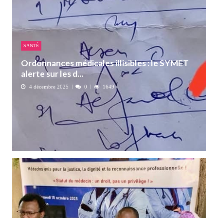
SANTÉ
Ordonnances médicales illisibles : le SYMET
alerte sur les d...
4 décembre 2025
0
1649