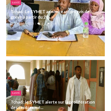
SANTÉ
Tchad : Le SYMET annonce un préavis de
grève à partir du 20 ...
19 octobre 2025
0
2111
SANTÉ
Tchad : le SYMET alerte sur la prolifération
des centres mé...