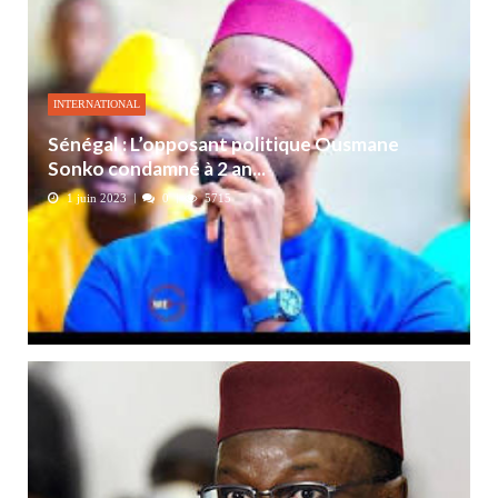
INTERNATIONAL
Sénégal : L’opposant politique Ousmane
Sonko condamné à 2 an...
1 juin 2023
0
5715