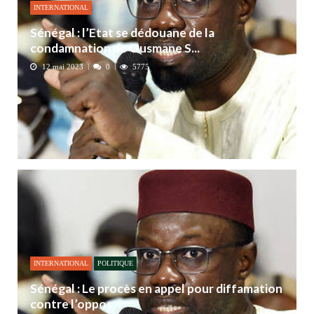
INTERNATIONAL
Sénégal : l’Etat se dédouane de la
condamnation de Ousmane S...
12 mai 2023
0
5775
INTERNATIONAL
POLITIQUE
Sénégal : Le procès en appel pour diffamation
contre l’oppos...