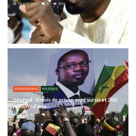
18 avril 2023
0
6955
INTERNATIONAL
POLITIQUE
Sénégal : 2 mois de prison avec sursis et 200
millions d’ame...
30 mars 2023
0
7218