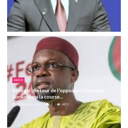
BRÈVE
Sénégal : Retour de l’opposant Ousmane
Sonko dans la course...
14 décembre 2023
0
4823