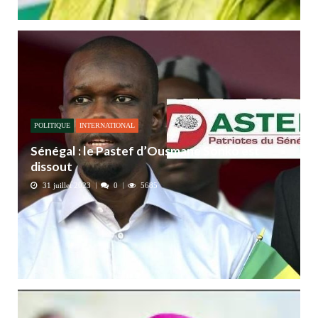
POLITIQUE
INTERNATIONAL
Sénégal : le Pastef d’Ousmane Sonko est
dissout
31 juillet 2023
0
5685