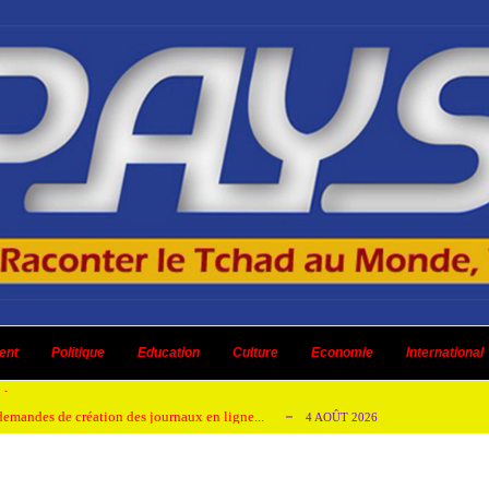
 ni un dividende ni une quelconque plus-...
3 AOÛT 2026
ent
 AOÛT 2026
Politique
Education
Culture
Economie
International
t pour honorer son ancien leader
2 AOÛT 2026
emandes de création des journaux en ligne...
4 AOÛT 2026
aire en Afrique de l’Ouest et du Ce...
4 AOÛT 2026
 ni un dividende ni une quelconque plus-...
3 AOÛT 2026