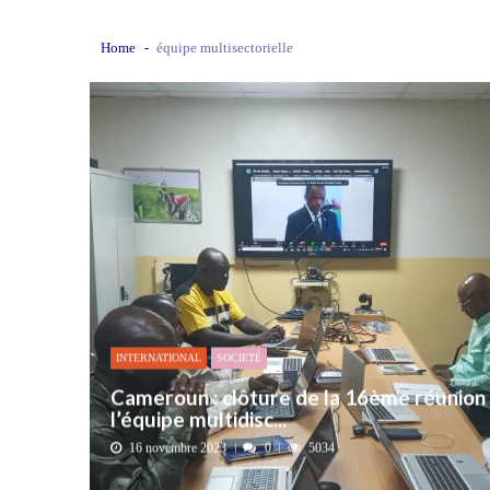
L’urgence d’un sursaut collectif
3
Home
équipe multisectorielle
Kournari : le Psf mise sur le reboisemen
Tchad : la Hama suspend l’examen des d
Boko Haram et la nouvelle donne sécurit
« Notre arrestation n’a servi à apporter
INTERNATIONAL
SOCIETÉ
Cameroun : clôture de la 16ème réunion
l’équipe multidisc...
16 novembre 2023
0
5034