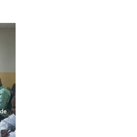
 AOÛT 2026
t pour honorer son ancien leader
2 AOÛT 2026
emandes de création des journaux en ligne...
4 AOÛT 2026
aire en Afrique de l’Ouest et du Ce...
4 AOÛT 2026
 ni un dividende ni une quelconque plus-...
3 AOÛT 2026
 de