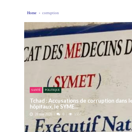
Boko Haram et la nouvelle donne sécurit
Home
corruption
« Notre arrestation n’a servi à apporter
Sénégal : trois influenceurs écopent de 
Bongor : la Maison de la Culture rebapt
Tchad : la Hama suspend l’examen des d
SANTÉ
POLITIQUE
Tchad : Accusations de corruption dans l
hôpitaux, le SYME...
28 mai 2026
0
1557