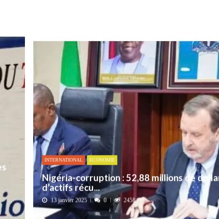
aire en Afrique de l’Ouest et du Ce...
4 AOÛT 2026
 ni un dividende ni une quelconque plus-...
3 AOÛT 2026
peines de prison ferme pour des vidéos v...
7 AOÛT 2026
isée « Bamba Tchandoulaye, dit Jorio Star...
7 AOÛT 2026
emandes de création des journaux en ligne...
4 AOÛT 2026
INTERNATIONAL
ECONOMIE
es
Nigéria-corruption : 52,88 millions de dolla
d’actifs récu...
13 janvier 2025
0
2458