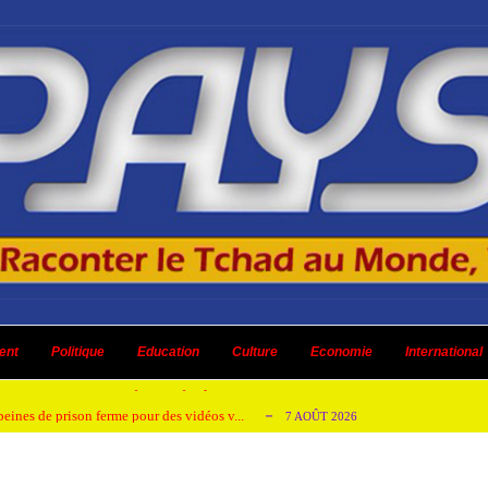
emandes de création des journaux en ligne...
4 AOÛT 2026
aire en Afrique de l’Ouest et du Ce...
ent
Politique
Education
Culture
4 AOÛT 2026
Economie
International
 ni un dividende ni une quelconque plus-...
3 AOÛT 2026
peines de prison ferme pour des vidéos v...
7 AOÛT 2026
isée « Bamba Tchandoulaye, dit Jorio Star...
7 AOÛT 2026
emandes de création des journaux en ligne...
4 AOÛT 2026