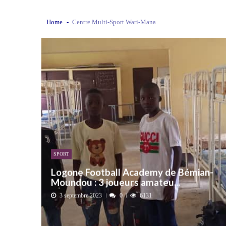
GIZ et le sentiment d’exclusion des acte
Home
Centre Multi-Sport Wari-Mana
Province du Lac : 46 cas de choléra rec
Le sénateur Pahimi Padacké Albert appelle
N’Djaména : de nouveaux ouvrages d’am
Tchad : la COSADT appelle le gouvernem
SPORT
Logone Football Academy de Bémian-
Moundou : 3 joueurs amateu...
3 septembre 2023
0
6131