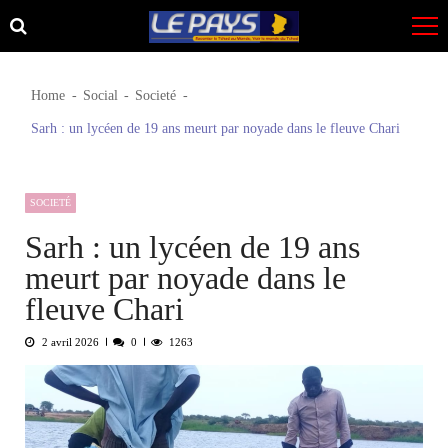
Skip
Skip
to
to
navigation
content
Home
Social
Societé
Sarh : un lycéen de 19 ans meurt par noyade dans le fleuve Chari
SOCIETÉ
Sarh : un lycéen de 19 ans
meurt par noyade dans le
fleuve Chari
2 avril 2026
0
1263