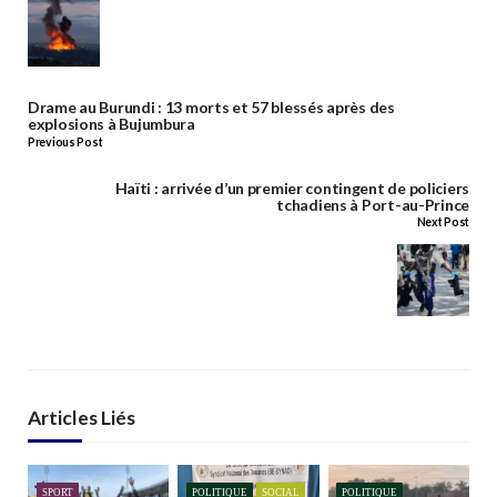
Drame au Burundi : 13 morts et 57 blessés après des
explosions à Bujumbura
Previous Post
Haïti : arrivée d’un premier contingent de policiers
tchadiens à Port-au-Prince
Next Post
Articles Liés
SPORT
POLITIQUE
SOCIAL
POLITIQUE