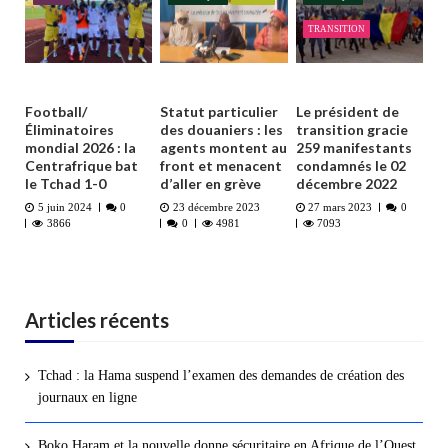
TRANSITION
Football/
Statut particulier
Le président de
Éliminatoires
des douaniers : les
transition gracie
mondial 2026 : la
agents montent au
259 manifestants
Centrafrique bat
front et menacent
condamnés le 02
le Tchad 1-0
d’aller en grève
décembre 2022
5 juin 2024
0
23 décembre 2023
27 mars 2023
0
3866
0
4981
7093
Articles récents
Tchad : la Hama suspend l’examen des demandes de création des
journaux en ligne
Boko Haram et la nouvelle donne sécuritaire en Afrique de l’Ouest