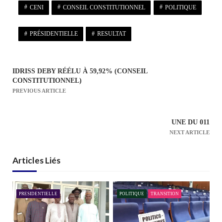
CENI
CONSEIL CONSTITUTIONNEL
POLITIQUE
PRÉSIDENTIELLE
RESULTAT
IDRISS DEBY RÉÉLU À 59,92% (CONSEIL
N
CONSTITUTIONNEL)
a
PREVIOUS ARTICLE
v
i
UNE DU 011
g
NEXT ARTICLE
a
t
Articles Liés
i
o
n
PRESIDENTIELLE
POLITIQUE
TRANSITION
d
e