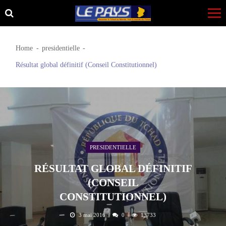
Skip
Skip
to
to
navigation
content
Home
presidentielle
Résultat global définitif (Conseil Constitutionnel)
PRESIDENTIELLE
RÉSULTAT GLOBAL DÉFINITIF
(CONSEIL
CONSTITUTIONNEL)
3 mai 2016
0
13733