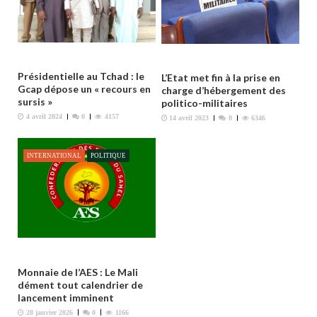
l
’
a
r
Présidentielle au Tchad : le
L’Etat met fin à la prise en
t
Gcap dépose un « recours en
charge d’hébergement des
sursis »
politico-militaires
i
4 avril 2024
0
4157
14 avril 2023
0
6346
c
l
INTERNATIONAL
POLITIQUE
e
Monnaie de l’AES : Le Mali
dément tout calendrier de
lancement imminent
28 janvier 2026
0
1166