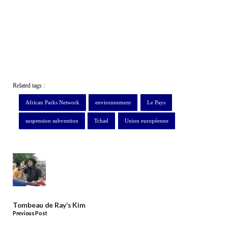
Related tags :
African Parks Network
environnement
Le Pays
suspension subvention
Tchad
Union européenne
Tombeau de Ray’s Kim
Previous Post