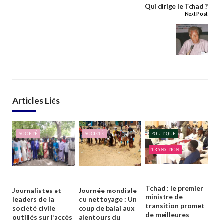
Qui dirige le Tchad ?
Next Post
Articles Liés
SOCIETÉ
SOCIETÉ
POLITIQUE
TRANSITION
Tchad : le premier
Journalistes et
Journée mondiale
ministre de
leaders de la
du nettoyage : Un
transition promet
société civile
coup de balai aux
de meilleures
outillés sur l’accès
alentours du