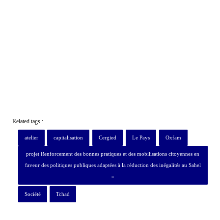
Related tags :
atelier
capitalisation
Cergied
Le Pays
Oxfam
projet Renforcement des bonnes pratiques et des mobilisations citoyennes en
faveur des politiques publiques adaptées à la réduction des inégalités au Sahel
»
Société
Tchad