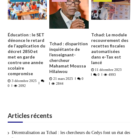
Éducation : le SET
Tchad: Le module
dénonce le retard
recouvrement des
Tchad : disparition
de l’application du
recettes fiscales
inquiétante de
décret 2850 et
automatisées
l’enseignant-
met en garde
dans e-Tax est
chercheur
contre une année
lancé
Mahamat Moussa
scolaire
11 décembre 2023
Hilaiwou
compromise
0
4993
21 mars 2025
0
3 décembre 2025
2844
0
2092
Articles récents
Décentralisation au Tchad : les chercheurs du Cedys font un état des