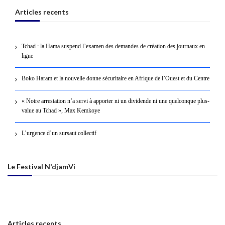
Articles recents
Tchad : la Hama suspend l’examen des demandes de création des journaux en
ligne
Boko Haram et la nouvelle donne sécuritaire en Afrique de l’Ouest et du Centre
« Notre arrestation n’a servi à apporter ni un dividende ni une quelconque plus-
value au Tchad », Max Kemkoye
L’urgence d’un sursaut collectif
Le Festival N'djamVi
Articles recents