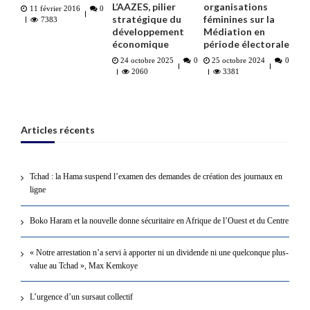
L’AAZES, pilier
organisations
11 février 2016
0
stratégique du
féminines sur la
7383
développement
Médiation en
économique
période électorale
24 octobre 2025
0
25 octobre 2024
0
2060
3381
Articles récents
Tchad : la Hama suspend l’examen des demandes de création des journaux en
ligne
Boko Haram et la nouvelle donne sécuritaire en Afrique de l’Ouest et du Centre
« Notre arrestation n’a servi à apporter ni un dividende ni une quelconque plus-
value au Tchad », Max Kemkoye
L’urgence d’un sursaut collectif