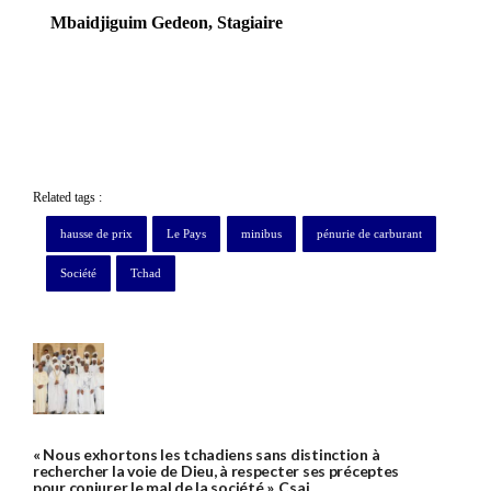
Mbaidjiguim Gedeon, Stagiaire
Related tags :
hausse de prix
Le Pays
minibus
pénurie de carburant
Société
Tchad
« Nous exhortons les tchadiens sans distinction à
rechercher la voie de Dieu, à respecter ses préceptes
pour conjurer le mal de la société », Csai