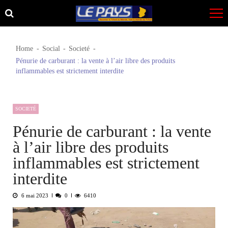
Skip
Skip
to
to
navigation
content
Home
Social
Societé
Pénurie de carburant : la vente à l’air libre des produits
inflammables est strictement interdite
SOCIETÉ
Pénurie de carburant : la vente
à l’air libre des produits
inflammables est strictement
interdite
6 mai 2023
0
6410