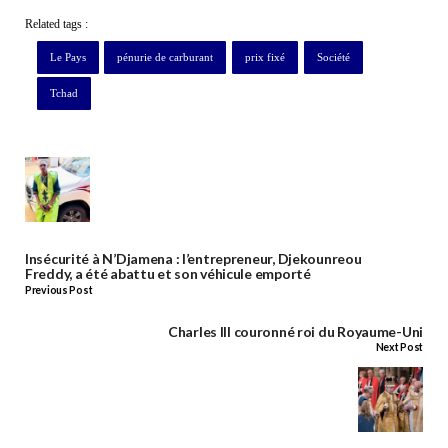
Related tags :
Le Pays
pénurie de carburant
prix fixé
Société
Tchad
Insécurité à N’Djamena : l’entrepreneur, Djekounreou
Freddy, a été abattu et son véhicule emporté
Previous Post
Charles III couronné roi du Royaume-Uni
Next Post