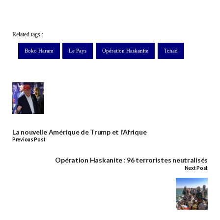
Related tags :
Boko Haram
Le Pays
Opération Haskanite
Tchad
La nouvelle Amérique de Trump et l’Afrique
Previous Post
Opération Haskanite : 96 terroristes neutralisés
Next Post