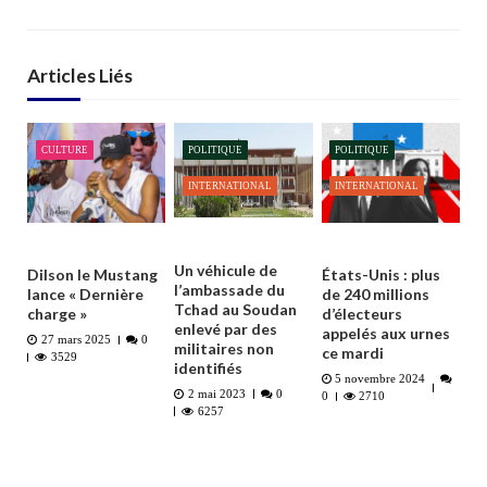
Articles Liés
CULTURE
POLITIQUE
POLITIQUE
INTERNATIONAL
INTERNATIONAL
Un véhicule de
Dilson le Mustang
États-Unis : plus
l’ambassade du
lance « Dernière
de 240 millions
Tchad au Soudan
charge »
d’électeurs
enlevé par des
appelés aux urnes
27 mars 2025
0
militaires non
ce mardi
3529
identifiés
5 novembre 2024
2 mai 2023
0
0
2710
6257