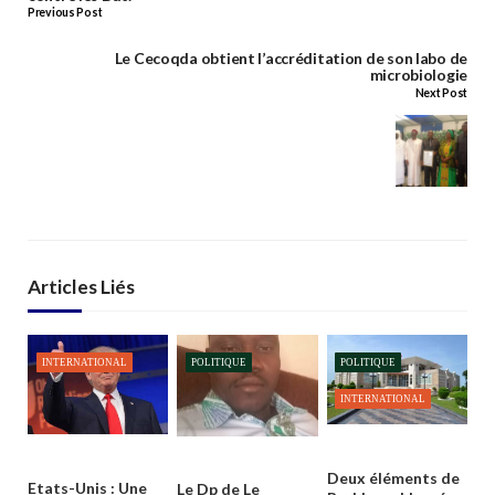
Previous Post
Le Cecoqda obtient l’accréditation de son labo de
microbiologie
Next Post
Articles Liés
INTERNATIONAL
POLITIQUE
POLITIQUE
INTERNATIONAL
Deux éléments de
Etats-Unis : Une
Le Dp de Le