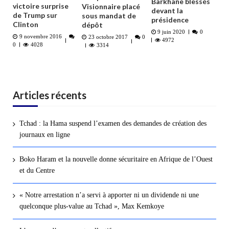
Barkhane blessés
victoire surprise
Visionnaire placé
devant la
de Trump sur
sous mandat de
présidence
Clinton
dépôt
9 juin 2020
0
9 novembre 2016
23 octobre 2017
0
4972
0
4028
3314
Articles récents
Tchad : la Hama suspend l’examen des demandes de création des
journaux en ligne
Boko Haram et la nouvelle donne sécuritaire en Afrique de l’Ouest
et du Centre
« Notre arrestation n’a servi à apporter ni un dividende ni une
quelconque plus-value au Tchad », Max Kemkoye