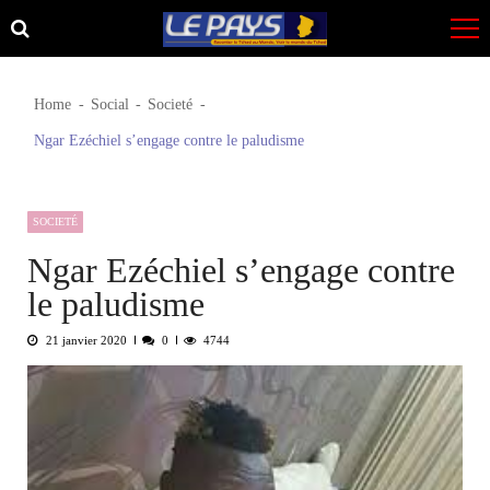
Skip
Skip
to
to
navigation
content
Home
Social
Societé
Ngar Ezéchiel s’engage contre le paludisme
SOCIETÉ
Ngar Ezéchiel s’engage contre
le paludisme
21 janvier 2020
0
4744