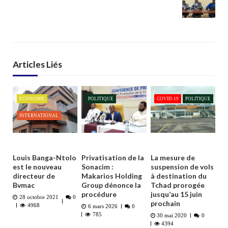
Articles Liés
ECONOMIE
POLITIQUE
COVID-19
POLITIQUE
INTERNATIONAL
Louis Banga-Ntolo
Privatisation de la
La mesure de
est le nouveau
Sonacim :
suspension de vols
directeur de
Makarios Holding
à destination du
Bvmac
Group dénonce la
Tchad prorogée
procédure
jusqu’au 15 juin
28 octobre 2021
0
prochain
4968
6 mars 2026
0
785
30 mai 2020
0
4394