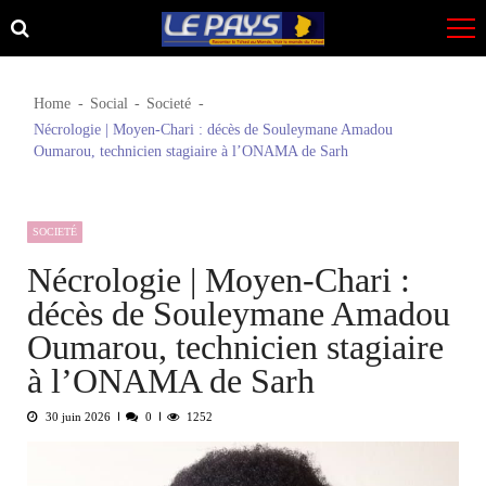
Skip
Skip
to
to
navigation
content
Home
Social
Societé
Nécrologie | Moyen-Chari : décès de Souleymane Amadou
Oumarou, technicien stagiaire à l’ONAMA de Sarh
SOCIETÉ
Nécrologie | Moyen-Chari :
décès de Souleymane Amadou
Oumarou, technicien stagiaire
à l’ONAMA de Sarh
30 juin 2026
0
1252