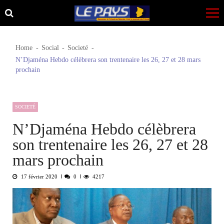
Skip
Skip
to
to
navigation
content
Home
Social
Societé
N’Djaména Hebdo célèbrera son trentenaire les 26, 27 et 28 mars
prochain
SOCIETÉ
N’Djaména Hebdo célèbrera
son trentenaire les 26, 27 et 28
mars prochain
17 février 2020
0
4217