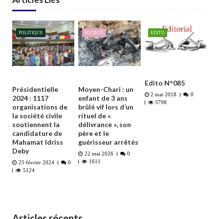
POLITIQUE
SOCIETÉ
EDITO
Edito N°085
Présidentielle
Moyen-Chari : un
2 mai 2018
0
2024 : 1117
enfant de 3 ans
3798
organisations de
brûlé vif lors d’un
la société civile
rituel de «
soutiennent la
délivrance », son
candidature de
père et le
Mahamat Idriss
guérisseur arrêtés
Deby
22 mai 2026
0
1611
25 février 2024
0
5124
Articles récents