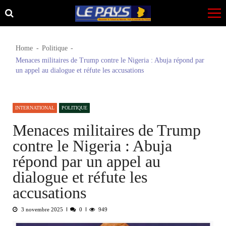
Skip
Skip
to
to
navigation
content
Home
Politique
Menaces militaires de Trump contre le Nigeria : Abuja répond par
un appel au dialogue et réfute les accusations
INTERNATIONAL
POLITIQUE
Menaces militaires de Trump
contre le Nigeria : Abuja
répond par un appel au
dialogue et réfute les
accusations
3 novembre 2025
0
949