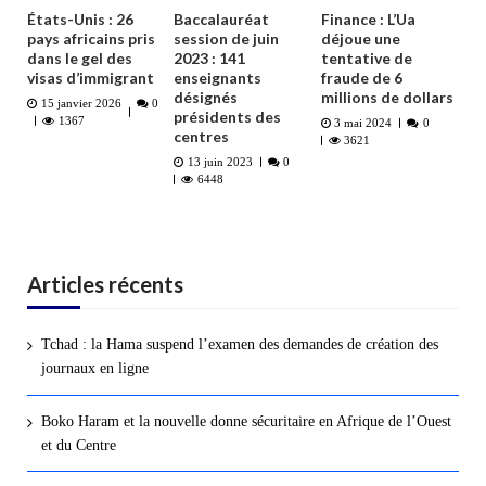
États-Unis : 26
Baccalauréat
Finance : L’Ua
pays africains pris
session de juin
déjoue une
dans le gel des
2023 : 141
tentative de
visas d’immigrant
enseignants
fraude de 6
désignés
millions de dollars
15 janvier 2026
0
présidents des
1367
3 mai 2024
0
centres
3621
13 juin 2023
0
6448
Articles récents
Tchad : la Hama suspend l’examen des demandes de création des
journaux en ligne
Boko Haram et la nouvelle donne sécuritaire en Afrique de l’Ouest
et du Centre