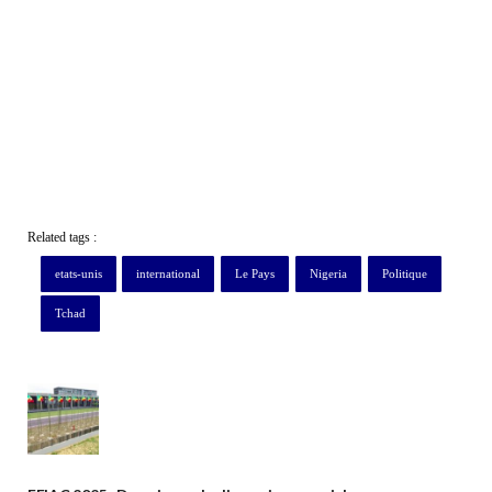
Related tags :
etats-unis
international
Le Pays
Nigeria
Politique
Tchad