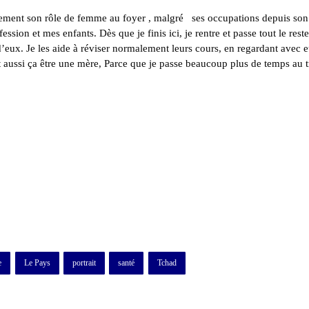
nement son rôle de femme au foyer , malgré ses occupations depuis son
sion et mes enfants. Dès que je finis ici, je rentre et passe tout le rest
ux. Je les aide à réviser normalement leurs cours, en regardant avec e
t aussi ça être une mère, Parce que je passe beaucoup plus de temps au t
e
Le Pays
portrait
santé
Tchad