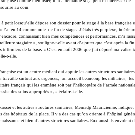
 française comme menuisier, il m’a demandé si ça peut m’intéresser de
 sourire au coin.
à petit lorsqu’elle dépose son dossier pour le stage à la base française e
 « J’ai eu 14 comme note de fin de stage. J’étais très perplexe, intérieu
i m’encadre, connaissant bien mes compétences et performances, m’a rass
illeure stagiaire », souligne-t-elle avant d’ajouter que c’est après la fin
s infirmiers de la base. « C’est en août 2006 que j’ai déposé ma valise ic
le-t-elle.
française est un centre médical qui appuie les autres structures sanitaire
n travaille surtout aux urgences, on accueil beaucoup les militaires, les
itaire français qui les emmène soit par l’hélicoptère de l’armée national
ite des soins appropriés », « éclaire-t-elle.
kossei et les autres structures sanitaires, Memadji Mauricienne, indique,
es hôpitaux de la place. Il y a des cas qu’on oriente à l’hôpital génér
Renaissance et bien d’autres structures sanitaires. Eux aussi ils envoient 