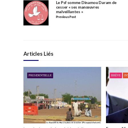
Le Psf somme Dinamou Daram de
cesser « ses manœuvres
malveillantes »
Previous Post
Articles Liés
PRESIDENTIELLE
BRÈVE
IN