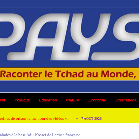
emandes de création des journaux en ligne...
4 AOÛT 2026
aire en Afrique de l’Ouest et du Ce...
ent
Politique
Education
Culture
4 AOÛT 2026
Economie
International
 ni un dividende ni une quelconque plus-...
3 AOÛT 2026
peines de prison ferme pour des vidéos v...
7 AOÛT 2026
isée « Bamba Tchandoulaye, dit Jorio Star...
7 AOÛT 2026
lades à la base Adji-Kossei de l’armée française
emandes de création des journaux en ligne...
4 AOÛT 2026