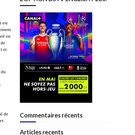
t est
rement
uré en
 de
i et
s du
e
al de
Commentaires récents
des
Articles recents