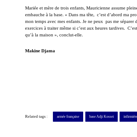
Mariée et mère de trois enfants, Mauricienne assume plei
embauche à la base. « Dans ma tête, c’est d’abord ma profes
mon temps avec mes enfants. Je ne peux pas me séparer d’e
exercices à traiter même si c’est aux heures tardives. C’es
qu’à la maison », conclut-elle.
Makine Djama
Related tags :
armée française
base Adji Kossei
infirmièr