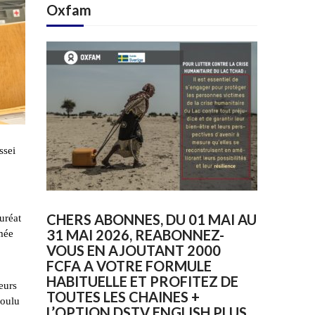
Oxfam
ssei
CHERS ABONNES, DU 01 MAI AU
uréat
31 MAI 2026, REABONNEZ-
ômée
VOUS EN AJOUTANT 2000
FCFA A VOTRE FORMULE
HABITUELLE ET PROFITEZ DE
eurs
TOUTES LES CHAINES +
voulu
L’OPTION DSTV ENGLISH PLUS.