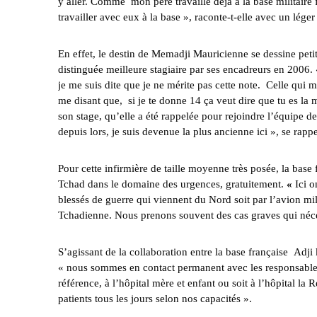
y aller. Comme mon père travaille déjà à la base militaire
travailler avec eux à la base », raconte-t-elle avec un léger
En effet, le destin de Memadji Mauricienne se dessine petit 
distinguée meilleure stagiaire par ses encadreurs en 2006.
je me suis dite que je ne mérite pas cette note. Celle qu
me disant que, si je te donne 14 ça veut dire que tu es la me
son stage, qu’elle a été rappelée pour rejoindre l’équipe de
depuis lors, je suis devenue la plus ancienne ici », se rappel
Pour cette infirmière de taille moyenne très posée, la base 
Tchad dans le domaine des urgences, gratuitement.
«
Ici o
blessés de guerre qui viennent du Nord soit par l’avion mil
Tchadienne. Nous prenons souvent des cas graves qui nécess
S’agissant de la collaboration entre la base française Adji 
« nous sommes en contact permanent avec les responsables d
référence, à l’hôpital mère et enfant ou soit à l’hôpital la 
patients tous les jours selon nos capacités ».