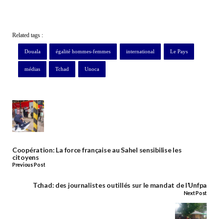
Related tags :
Douala
égalité hommes-femmes
international
Le Pays
médias
Tchad
Unoca
Coopération: La force française au Sahel sensibilise les
citoyens
Previous Post
Tchad: des journalistes outillés sur le mandat de l’Unfpa
Next Post