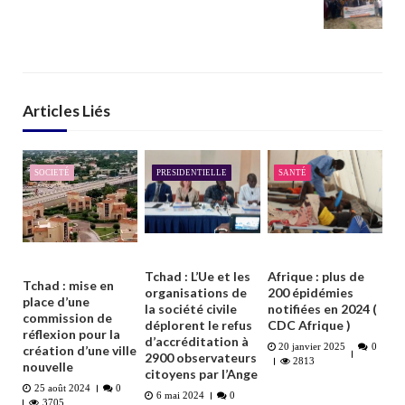
Articles Liés
SOCIETÉ
PRESIDENTIELLE
SANTÉ
Tchad : L’Ue et les
Afrique : plus de
Tchad : mise en
organisations de
200 épidémies
place d’une
la société civile
notifiées en 2024 (
commission de
déplorent le refus
CDC Afrique )
réflexion pour la
d’accréditation à
20 janvier 2025
0
création d’une ville
2900 observateurs
2813
nouvelle
citoyens par l’Ange
25 août 2024
0
6 mai 2024
0
3705