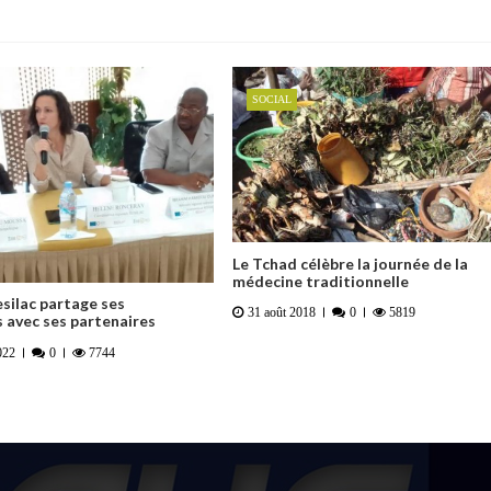
SOCIAL
Le Tchad célèbre la journée de la
médecine traditionnelle
esilac partage ses
31 août 2018
0
5819
 avec ses partenaires
022
0
7744