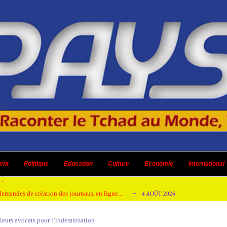
 ni un dividende ni une quelconque plus-...
3 AOÛT 2026
ent
 AOÛT 2026
Politique
Education
Culture
Economie
International
t pour honorer son ancien leader
2 AOÛT 2026
emandes de création des journaux en ligne...
4 AOÛT 2026
aire en Afrique de l’Ouest et du Ce...
4 AOÛT 2026
leurs avocats pour l’indemnisation
 ni un dividende ni une quelconque plus-...
3 AOÛT 2026