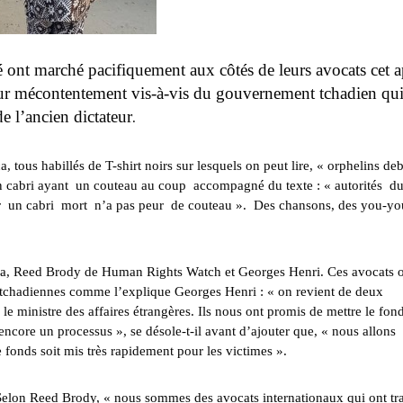
é ont marché pacifiquement aux côtés de leurs avocats cet a
eur mécontentement vis-à-vis du gouvernement tchadien qu
e l’ancien dictateur
.
, tous habillés de T-shirt noirs sur lesquels on peut lire, « orphelins de
n cabri ayant un couteau au coup accompagné du texte : « autorités d
car un cabri mort n’a pas peur de couteau ». Des chansons, des you-yo
ina, Reed Brody de Human Rights Watch et Georges Henri. Ces avocats 
és tchadiennes comme l’explique Georges Henri : « on revient de deux
c le ministre des affaires étrangères. Ils nous ont promis de mettre le fon
ncore un processus », se désole-t-il avant d’ajouter que, « nous allons
 fonds soit mis très rapidement pour les victimes ».
 Selon Reed Brody, « nous sommes des avocats internationaux qui ont tra