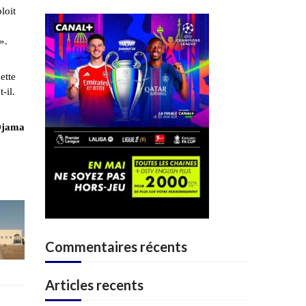
loit
».
ette
-il.
Djama
Commentaires récents
Articles recents