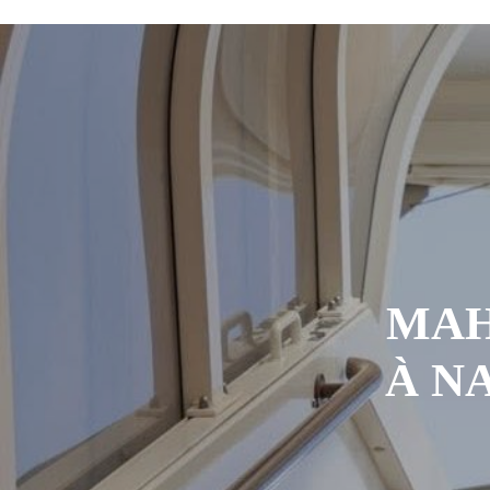
L’urgence d’un sursaut collectif
3
Kournari : le Psf mise sur le reboisemen
Tchad : la Hama suspend l’examen des d
Boko Haram et la nouvelle donne sécurit
« Notre arrestation n’a servi à apporter
MAH
À N