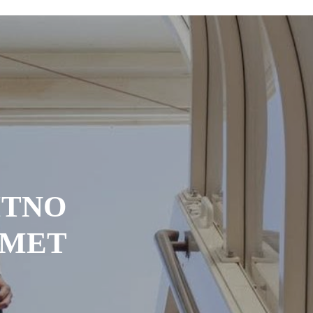
ITNO
MMET