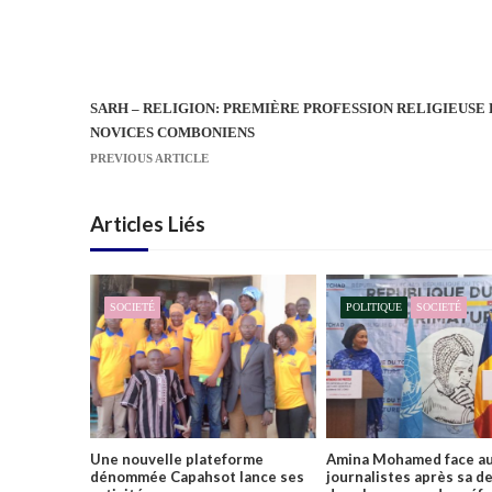
SARH – RELIGION: PREMIÈRE PROFESSION RELIGIEUSE 
N
NOVICES COMBONIENS
a
PREVIOUS ARTICLE
v
i
Articles Liés
g
a
t
SOCIETÉ
POLITIQUE
SOCIETÉ
i
o
n
d
e
l
Une nouvelle plateforme
Amina Mohamed face a
’
dénommée Capahsot lance ses
journalistes après sa d