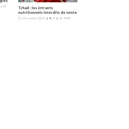
ugiés
5178
Tchad : les intrants
nutritionnels interdits de vente
14 octobre 2024
0
3099