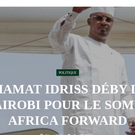
 AOÛT 2026
t pour honorer son ancien leader
2 AOÛT 2026
emandes de création des journaux en ligne...
4 AOÛT 2026
aire en Afrique de l’Ouest et du Ce...
4 AOÛT 2026
 ni un dividende ni une quelconque plus-...
3 AOÛT 2026
POLITIQUE
AMAT IDRISS DÉBY 
AIROBI POUR LE SO
AFRICA FORWARD