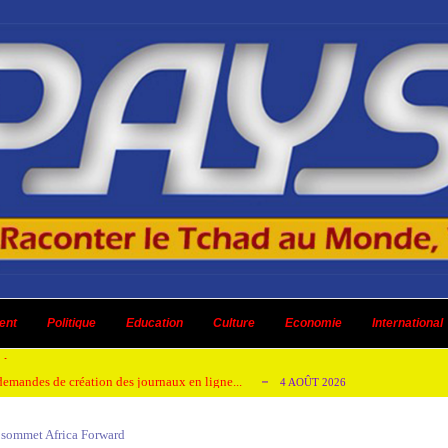
 ni un dividende ni une quelconque plus-...
3 AOÛT 2026
ent
 AOÛT 2026
Politique
Education
Culture
Economie
International
t pour honorer son ancien leader
2 AOÛT 2026
emandes de création des journaux en ligne...
4 AOÛT 2026
aire en Afrique de l’Ouest et du Ce...
4 AOÛT 2026
e sommet Africa Forward
 ni un dividende ni une quelconque plus-...
3 AOÛT 2026