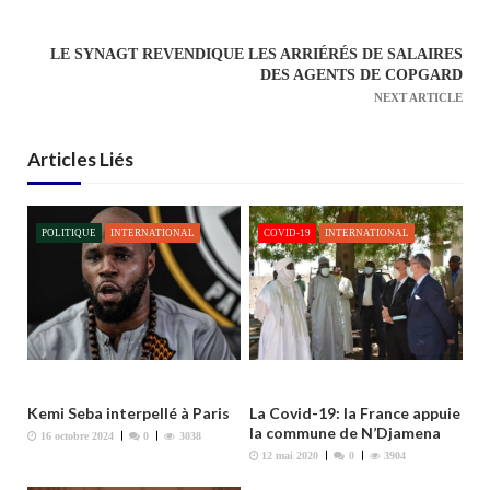
v
i
LE SYNAGT REVENDIQUE LES ARRIÉRÉS DE SALAIRES
g
DES AGENTS DE COPGARD
a
NEXT ARTICLE
t
i
Articles Liés
o
n
POLITIQUE
INTERNATIONAL
COVID-19
INTERNATIONAL
d
e
l
’
a
r
t
Kemi Seba interpellé à Paris
La Covid-19: la France appuie
la commune de N’Djamena
i
16 octobre 2024
0
3038
12 mai 2020
0
3904
c