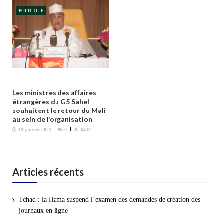
l
POLITIQUE
e
Les ministres des affaires
étrangères du G5 Sahel
souhaitent le retour du Mali
au sein de l’organisation
19 janvier 2023
0
6438
Articles récents
Tchad : la Hama suspend l’examen des demandes de création des
journaux en ligne