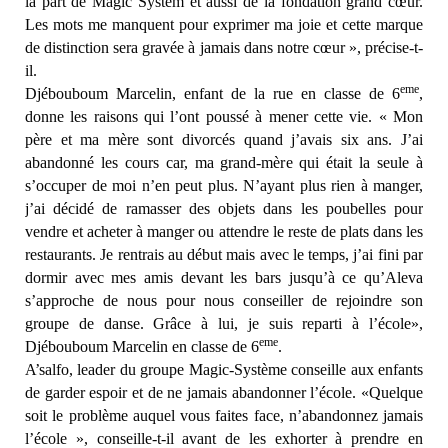
la part de Magic Systèm et aussi de la fondation grand cœur.
Les mots me manquent pour exprimer ma joie et cette marque
de distinction sera gravée à jamais dans notre cœur », précise-t-
il.
eme
Djébouboum Marcelin, enfant de la rue en classe de 6
,
donne les raisons qui l’ont poussé à mener cette vie.
« Mon
père et ma mère sont divorcés quand j’avais six ans. J’ai
abandonné les cours car, ma grand-mère qui était la seule à
s’occuper de moi n’en peut plus. N’ayant plus rien à manger,
j’ai décidé de ramasser des objets dans les poubelles pour
vendre et acheter à manger ou attendre le reste de plats dans les
restaurants. Je rentrais au début mais avec le temps, j’ai fini par
dormir avec mes amis devant les bars jusqu’à ce qu’Aleva
s’approche de nous pour nous conseiller de rejoindre son
groupe de danse. Grâce à lui, je suis reparti à l’école»,
eme
Djébouboum Marcelin en classe de 6
.
A’salfo, leader du groupe Magic-Système conseille aux enfants
de garder espoir et de ne jamais abandonner l’école. «
Quelque
soit le problème auquel vous faites face, n’abandonnez jamais
l’école
», conseille-t-il avant de les exhorter à prendre en