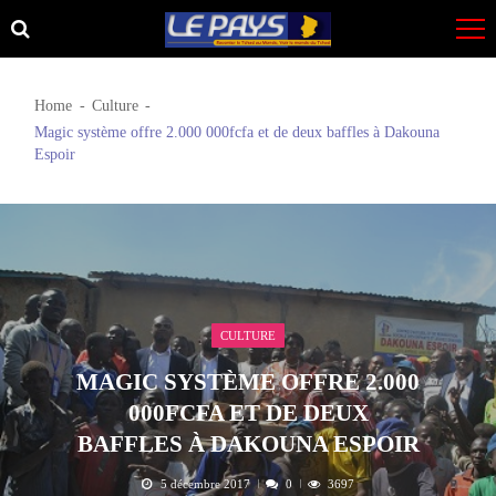
Skip
Skip
to
to
navigation
content
Home
Culture
Magic système offre 2.000 000fcfa et de deux baffles à Dakouna
Espoir
CULTURE
MAGIC SYSTÈME OFFRE 2.000
000FCFA ET DE DEUX
BAFFLES À DAKOUNA ESPOIR
5 décembre 2017
0
3697