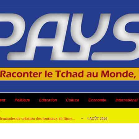
 ni un dividende ni une quelconque plus-...
3 AOÛT 2026
ent
 AOÛT 2026
Politique
Education
Culture
Economie
International
t pour honorer son ancien leader
2 AOÛT 2026
emandes de création des journaux en ligne...
4 AOÛT 2026
aire en Afrique de l’Ouest et du Ce...
4 AOÛT 2026
 ni un dividende ni une quelconque plus-...
3 AOÛT 2026