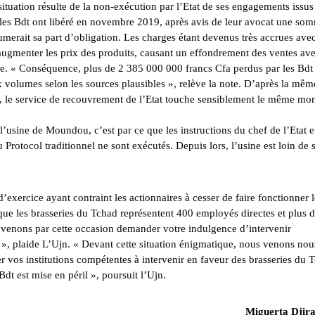
situation résulte de la non-exécution par l’Etat de ses engagements issus
, les Bdt ont libéré en novembre 2019, après avis de leur avocat une so
sumerait sa part d’obligation. Les charges étant devenus très accrues avec
’augmenter les prix des produits, causant un effondrement des ventes av
elle. « Conséquence, plus de 2 385 000 000 francs Cfa perdus par les Bdt
 volumes selon les sources plausibles », relève la note. D’après la mêm
, le service de recouvrement de l’Etat touche sensiblement le même mo
 l’usine de Moundou, c’est par ce que les instructions du chef de l’Etat 
otocol traditionnel ne sont exécutés. Depuis lors, l’usine est loin de 
 d’exercice ayant contraint les actionnaires à cesser de faire fonctionner 
ue les brasseries du Tchad représentent 400 employés directes et plus 
 venons par cette occasion demander votre indulgence d’intervenir
», plaide L’Ujn. « Devant cette situation énigmatique, nous venons nou
er vos institutions compétentes à intervenir en faveur des brasseries du 
dt est mise en péril », poursuit l’Ujn.
Miguerta Djir