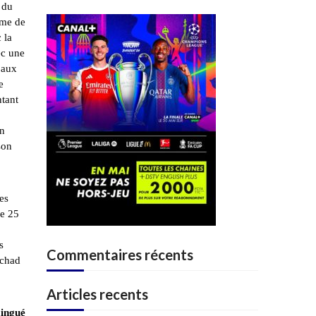
 du
mme de
 la
ec une
 aux
e
ntant
en
son
les
de 25
s
Commentaires récents
Tchad
Articles recents
aingué