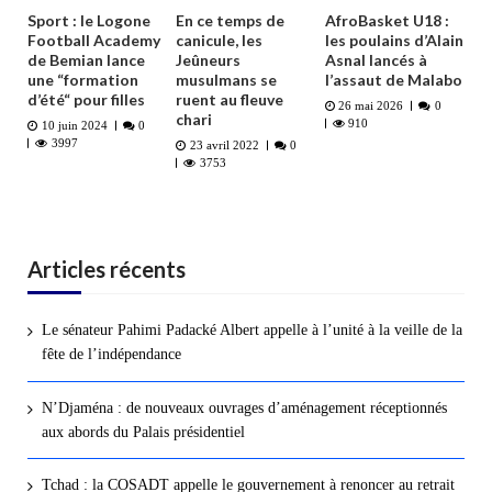
Sport : le Logone
En ce temps de
AfroBasket U18 :
Football Academy
canicule, les
les poulains d’Alain
de Bemian lance
Jeûneurs
Asnal lancés à
une “formation
musulmans se
l’assaut de Malabo
d’été“ pour filles
ruent au fleuve
26 mai 2026
0
chari
910
10 juin 2024
0
3997
23 avril 2022
0
3753
Articles récents
Le sénateur Pahimi Padacké Albert appelle à l’unité à la veille de la
fête de l’indépendance
N’Djaména : de nouveaux ouvrages d’aménagement réceptionnés
aux abords du Palais présidentiel
Tchad : la COSADT appelle le gouvernement à renoncer au retrait