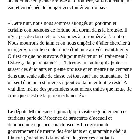
abandonnée en pleine brousse à la frontière, sans nourriture, ni
eau et empêchée de bouger vers l’intérieur du pays.
« Cette nuit, nous nous sommes allongés au goudron et
certains compagnons de fortune ont dormi dans la brousse. Il
n’y a pas de classe et nous sommes à la frontière à l’air libre.
Nous mourrons de faim et on nous empêche d’aller chercher à
manger », raconte en pleur une étudiante arrivée avant-hier. «
Qu’est-ce que nous avons fait pour mériter un tel traitement ?
Est-ce ça la quarantaine?», s’interroge un autre qui ajoute : «
laisser des étudiants en pleine brousse et en mettre une centaine
dans une seule salle de classe est tout sauf une quarantaine. Si
un seul étudiant est infecté, il peut contaminer tout le reste. A
vrai dire, même des prisonniers sont mieux traités que nous. Je
crois que c’est de la pure méchanceté ».
Le député Mbaïdesmel Djionadji
qui visite régulièrement ces
étudiants parle de l’absence de structures d’accueil et
dénonce une injustice caractérisée. « La décision du
gouvernement de mettre des étudiants en quarantaine obéit à
l’intérêt général mais la manière de gérer ces étudiants