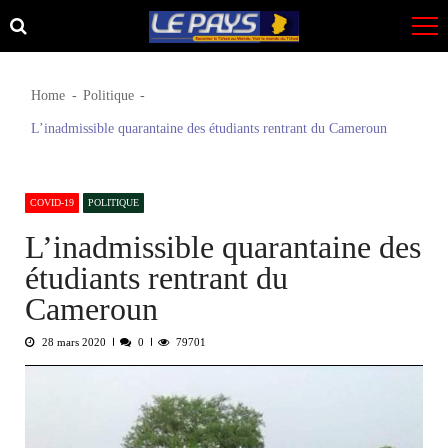
Skip
Skip
to
to
navigation
content
Home
Politique
L’inadmissible quarantaine des étudiants rentrant du Cameroun
COVID-19
POLITIQUE
L’inadmissible quarantaine des
étudiants rentrant du
Cameroun
28 mars 2020
0
79701