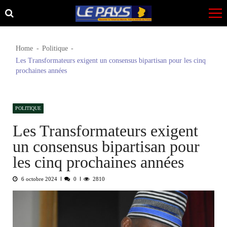
Skip
Skip
to
to
navigation
content
Home
Politique
Les Transformateurs exigent un consensus bipartisan pour les cinq
prochaines années
POLITIQUE
Les Transformateurs exigent
un consensus bipartisan pour
les cinq prochaines années
6 octobre 2024
0
2810