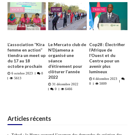
SOCIETÉ
SPORT
TRIBUNE
L’association ‘’Kira
Le Mercato club de
Cop28 : Électrifier
femme en action’’
N’Djamena a
l’Afrique de
tiendra un meet up
organisé une
l’Ouest et du
du 17 au 18
séance
Centre pour un
octobre prochain
d’étirement pour
avenir plus
clôturer l’année
lumineux
6 octobre 2023
0
2022
5613
4 décembre 2023
0
5009
31 décembre 2022
0
6466
Articles récents