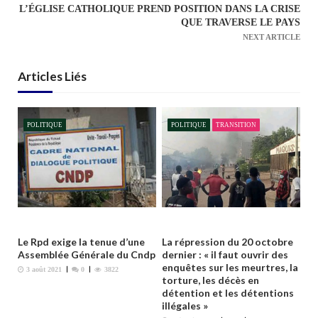
L’ÉGLISE CATHOLIQUE PREND POSITION DANS LA CRISE
i
QUE TRAVERSE LE PAYS
g
NEXT ARTICLE
a
t
Articles Liés
i
o
n
POLITIQUE
POLITIQUE
TRANSITION
d
e
l
’
a
r
Le Rpd exige la tenue d’une
La répression du 20 octobre
t
Assemblée Générale du Cndp
dernier : « il faut ouvrir des
enquêtes sur les meurtres, la
i
3 août 2021
0
3822
torture, les décès en
c
détention et les détentions
illégales »
l