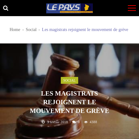
Skip
Skip
to
to
navigation
content
Home
Social
Les magistrats rejoignent le mouvement de grève
SOCIAL
LES MAGISTRATS
REJOIGNENT LE
MOUVEMENT DE GRÈVE
5 février 2018
0
4388