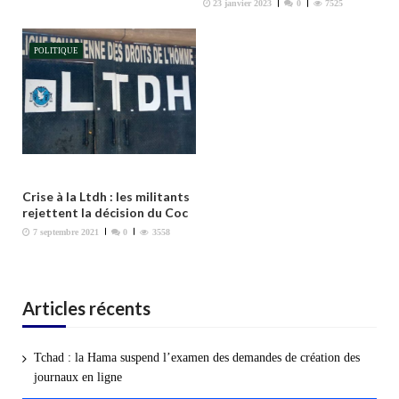
23 janvier 2023
0
7525
e
POLITIQUE
Crise à la Ltdh : les militants
rejettent la décision du Coc
7 septembre 2021
0
3558
Articles récents
Tchad : la Hama suspend l’examen des demandes de création des
journaux en ligne