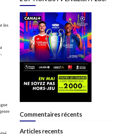
t les
ea
».
ingue
genre
Commentaires récents
Articles recents
lité