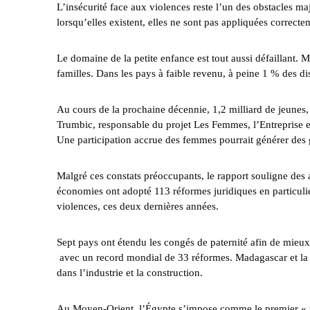
L’insécurité face aux violences reste l’un des obstacles maje
lorsqu’elles existent, elles ne sont pas appliquées correct
Le domaine de la petite enfance est tout aussi défaillant.
familles. Dans les pays à faible revenu, à peine 1 % des dis
Au cours de la prochaine décennie, 1,2 milliard de jeunes, d
Trumbic, responsable du projet Les Femmes, l’Entreprise et
Une participation accrue des femmes pourrait générer des 
Malgré ces constats préoccupants, le rapport souligne des
économies ont adopté 113 réformes juridiques en particulier
violences, ces deux dernières années.
Sept pays ont étendu les congés de paternité afin de mieux 
avec un record mondial de 33 réformes. Madagascar et la S
dans l’industrie et la construction.
Au Moyen-Orient, l’Égypte s’impose comme le premier « r