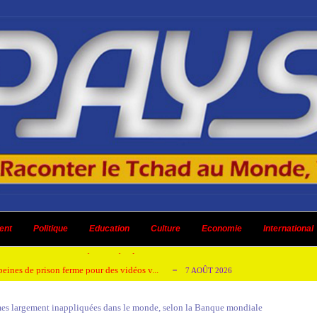
emandes de création des journaux en ligne...
4 AOÛT 2026
aire en Afrique de l’Ouest et du Ce...
ent
Politique
Education
Culture
4 AOÛT 2026
Economie
International
 ni un dividende ni une quelconque plus-...
3 AOÛT 2026
peines de prison ferme pour des vidéos v...
7 AOÛT 2026
isée « Bamba Tchandoulaye, dit Jorio Star...
7 AOÛT 2026
mes largement inappliquées dans le monde, selon la Banque mondiale
emandes de création des journaux en ligne...
4 AOÛT 2026