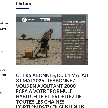
Oxfam
et les
pays
,
ote
nque
CHERS ABONNES, DU 01 MAI AU
mment
31 MAI 2026, REABONNEZ-
VOUS EN AJOUTANT 2000
FCFA A VOTRE FORMULE
s et
HABITUELLE ET PROFITEZ DE
TOUTES LES CHAINES +
L’OPTION DSTV ENGLISH PLUS.