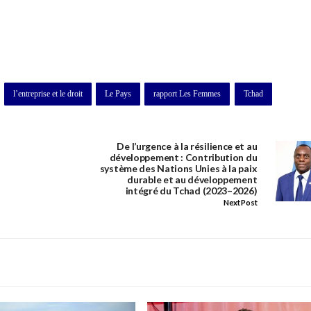
l’entreprise et le droit
Le Pays
rapport Les Femmes
Tchad
De l’urgence à la résilience et au
développement : Contribution du
système des Nations Unies à la paix
durable et au développement
intégré du Tchad (2023–2026)
Next Post