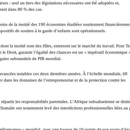
urs : seul un tiers des législations nécessaires ont été adoptées et,
ement dans 80 % des cas.
 Moins de la moitié des 190 économies étudiées soutiennent financièremen
positifs de soutien à la garde d’enfants sont opérationnels.
ont la moitié sont des filles, entreront sur le marché du travail. Pour T
 le Droit, garantir l’égalité des chances est un « impératif économique 
gains substantiels de PIB mondial.
 avancées notables ces deux dernières années. À l’échelle mondiale, 68
 dans les domaines de l’entrepreneuriat et de la protection contre les
répartir les responsabilités parentales. L’Afrique subsaharienne se dist
omalie ont notamment levé des interdictions professionnelles liées au 
éformateur » mondial avec une hausse de 10 points de son score d’éga