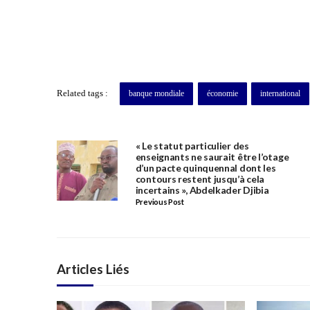
Related tags :
banque mondiale
économie
international
« Le statut particulier des
enseignants ne saurait être l’otage
d’un pacte quinquennal dont les
contours restent jusqu’à cela
incertains », Abdelkader Djibia
Previous Post
Articles Liés