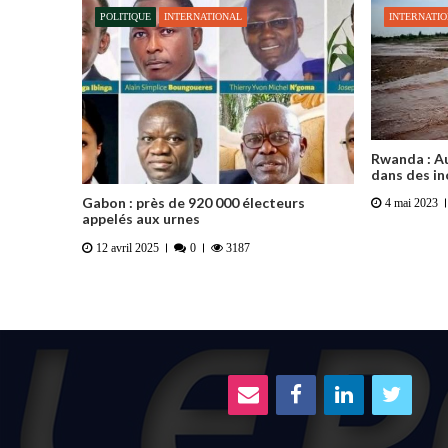
POLITIQUE
INTERNATIONAL
INTERNATI
Rwanda : A
dans des i
Gabon : près de 920 000 électeurs
4 mai 2023
appelés aux urnes
12 avril 2025
0
3187