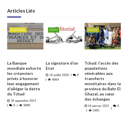
Articles Liés
ECONOMIE
EDITO
SOCIAL
La Banque
La signature d’un
Tchad: l’accès des
mondiale exhorte
Etat
populations
les créanciers
vénérables aux
16 juillet 2020
0
privés à honorer
transferts
4664
leur engagement
monétaires dans la
d’alléger la dette
province du Bahr El
du Tchad
Ghazal, au cœur
des échanges
30 septembre 2021
0
3088
16 janvier 2025
0
2483