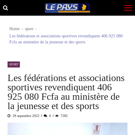
Skip
Skip
to
to
navigation
content
Home
sport
Les fédérations et associations sportives revendiquent 406 925 080
Fcfa au ministère de la jeunesse et des sports
SPORT
Les fédérations et associations
sportives revendiquent 406
925 080 Fcfa au ministère de
la jeunesse et des sports
29 septembre 2022
0
7282