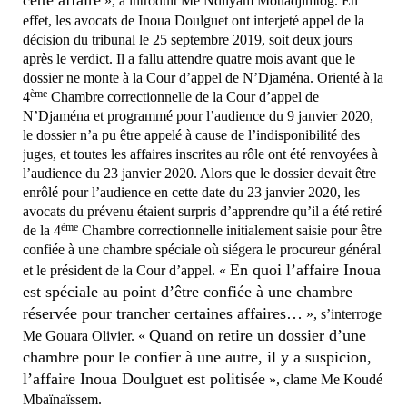
cette affaire
», a introduit Me Ndilyam Mouadjimtog. En
effet, les avocats de Inoua Doulguet ont interjeté appel de la
décision du tribunal le 25 septembre 2019, soit deux jours
après le verdict. Il a fallu attendre quatre mois avant que le
dossier ne monte à la Cour d’appel de N’Djaména. Orienté à la
ème
4
Chambre correctionnelle de la Cour d’appel de
N’Djaména et programmé pour l’audience du 9 janvier 2020,
le dossier n’a pu être appelé à cause de l’indisponibilité des
juges, et toutes les affaires inscrites au rôle ont été renvoyées à
l’audience du 23 janvier 2020. Alors que le dossier devait être
enrôlé pour l’audience en cette date du 23 janvier 2020, les
avocats du prévenu étaient surpris d’apprendre qu’il a été retiré
ème
de la 4
Chambre correctionnelle initialement saisie pour être
confiée à une chambre spéciale où siégera le procureur général
En quoi l’affaire Inoua
et le président de la Cour d’appel. «
est spéciale au point d’être confiée à une chambre
réservée pour trancher certaines affaires…
», s’interroge
Quand on retire un dossier d’une
Me Gouara Olivier. «
chambre pour le confier à une autre, il y a suspicion,
l’affaire Inoua Doulguet est politisée
», clame Me Koudé
Mbaïnaïssem.