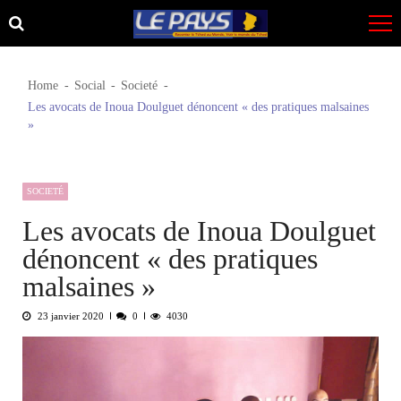
Skip
Skip
to
to
navigation
content
Home
Social
Societé
Les avocats de Inoua Doulguet dénoncent « des pratiques malsaines
»
SOCIETÉ
Les avocats de Inoua Doulguet
dénoncent « des pratiques
malsaines »
23 janvier 2020
0
4030