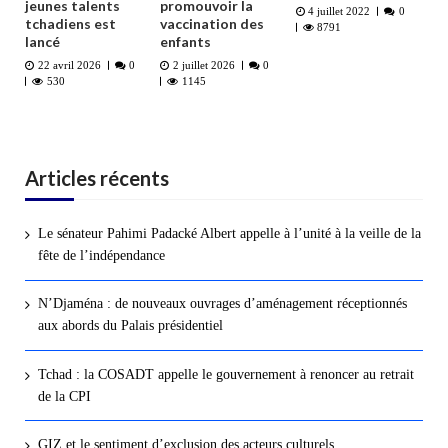
jeunes talents
promouvoir la
4 juillet 2022
0
tchadiens est
vaccination des
8791
lancé
enfants
22 avril 2026
0
2 juillet 2026
0
530
1145
Articles récents
Le sénateur Pahimi Padacké Albert appelle à l’unité à la veille de la
fête de l’indépendance
N’Djaména : de nouveaux ouvrages d’aménagement réceptionnés
aux abords du Palais présidentiel
Tchad : la COSADT appelle le gouvernement à renoncer au retrait
de la CPI
GIZ et le sentiment d’exclusion des acteurs culturels