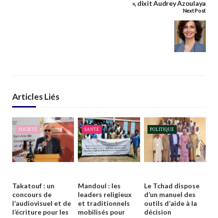
», dixit Audrey Azoulaya
Next Post
Articles Liés
SOCIETÉ
SANTÉ
POLITIQUE
Takatouf : un
Mandoul : les
Le Tchad dispose
concours de
leaders religieux
d’un manuel des
l’audiovisuel et de
et traditionnels
outils d’aide à la
l’écriture pour les
mobilisés pour
décision