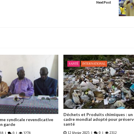
Next Post
SANTÉ
INTERNATIONAL
Déchets et Produits chimiques : un
cadre mondial adopté pour préserve
rme syndicale revendicative
santé
en garde
12 février 2025
0
2312
018
0
3278