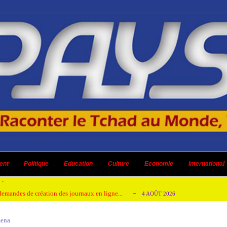
 ni un dividende ni une quelconque plus-...
3 AOÛT 2026
ent
 AOÛT 2026
Politique
Education
Culture
Economie
International
t pour honorer son ancien leader
2 AOÛT 2026
emandes de création des journaux en ligne...
4 AOÛT 2026
aire en Afrique de l’Ouest et du Ce...
4 AOÛT 2026
mena
 ni un dividende ni une quelconque plus-...
3 AOÛT 2026