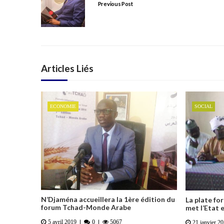
Previous Post
Articles Liés
ECONOMIE
SOCIAL
N’Djaména accueillera la 1ère édition du
La plate fo
forum Tchad-Monde Arabe
met l’Etat 
5 avril 2019
0
5067
21 janvier 2