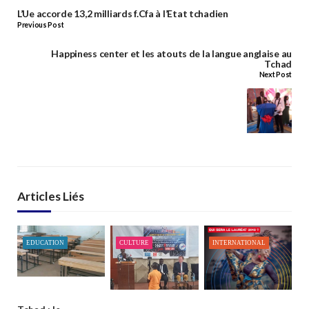
L’Ue accorde 13,2 milliards f.Cfa à l’Etat tchadien
Previous Post
Happiness center et les atouts de la langue anglaise au
Tchad
Next Post
Articles Liés
EDUCATION
CULTURE
INTERNATIONAL