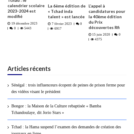
Tchad : le
calendrier scolaire
La 6ème édition de
L’appel à
2023-2024 est
« Tchad inda
candidatures pour
modifié
talent » est lancée
la 40ème édition
du Prix
19 décembre 2023
7 février 2023
0
découvertes Rfi
0
5443
6917
15 juin 2020
0
4375
Articles récents
Sénégal : trois influenceurs écopent de peines de prison ferme pour
des vidéos visant le président
Bongor : la Maison de la Culture rebaptisée « Bamba
Tchandoulaye, dit Jorio Stars »
Tchad : la Hama suspend l’examen des demandes de création des
journaux en ligne