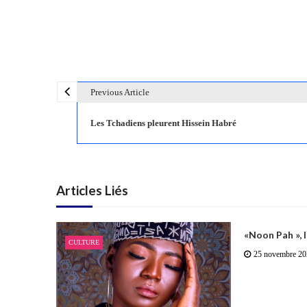
Previous Article
N
a
Les Tchadiens pleurent Hissein Habré
v
i
g
a
Articles Liés
t
i
o
«Noon Pah », 
CULTURE
n
25 novembre 20
d
e
l