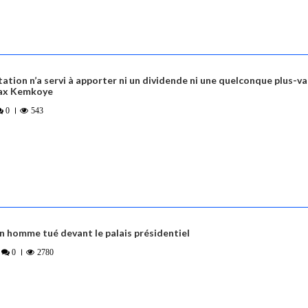
ation n’a servi à apporter ni un dividende ni une quelconque plus-va
Max Kemkoye
0
543
n homme tué devant le palais présidentiel
0
2780