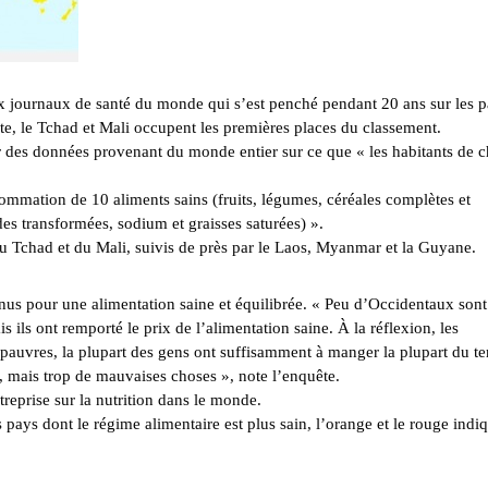
ux journaux de santé du monde qui s’est penché pendant 20 ans sur les 
nte, le Tchad et Mali occupent les premières places du classement.
r des données provenant du monde entier sur ce que « les habitants de 
nsommation de 10 aliments sains (fruits, légumes, céréales complètes et
es transformées, sodium et graisses saturées) ».
 du Tchad et du Mali, suivis de près par le Laos, Myanmar et la Guyane.
onnus pour une alimentation saine et équilibrée. « Peu d’Occidentaux sont
s ils ont remporté le prix de l’alimentation saine. À la réflexion, les
pauvres, la plupart des gens ont suffisamment à manger la plupart du t
, mais trop de mauvaises choses », note l’enquête.
treprise sur la nutrition dans le monde.
les pays dont le régime alimentaire est plus sain, l’orange et le rouge indi