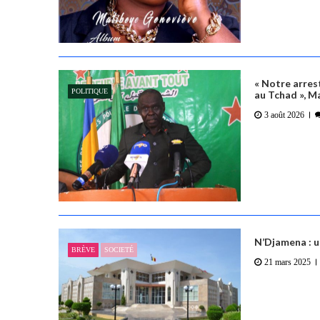
’
a
r
t
« Notre arrest
i
POLITIQUE
au Tchad », 
c
3 août 2026
l
e
N’Djamena : u
BRÈVE
SOCIETÉ
21 mars 2025