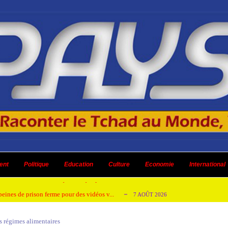
emandes de création des journaux en ligne...
4 AOÛT 2026
aire en Afrique de l’Ouest et du Ce...
ent
Politique
Education
Culture
4 AOÛT 2026
Economie
International
 ni un dividende ni une quelconque plus-...
3 AOÛT 2026
peines de prison ferme pour des vidéos v...
7 AOÛT 2026
isée « Bamba Tchandoulaye, dit Jorio Star...
7 AOÛT 2026
s régimes alimentaires
emandes de création des journaux en ligne...
4 AOÛT 2026