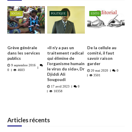
SOCIAL
POLITIQUE
EDITO
Grève générale
«Il n’y a pas un
De la cellule au
dans les services
traitement radical
comité, il faut
publics
qui élimine de
savoir raison
l’organisme humain
garder
9 septembre 2016
le virus du sida», Dr
0
4603
20 mai 2020
0
Djiddi Ali
3501
Sougoudi
17 avril 2023
0
10358
Articles récents