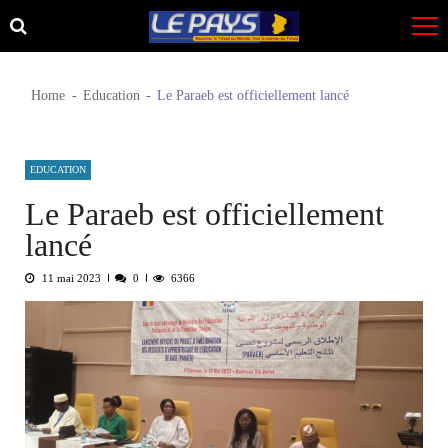
Skip
Skip
to
to
navigation
content
Home
Education
Le Paraeb est officiellement lancé
EDUCATION
Le Paraeb est officiellement
lancé
11 mai 2023
0
6366