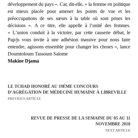
développement du pays ». Car, dit-elle, « la femme en politique
est mieux placée pour amener les points de vue et les
préoccupations de ses sœurs à la table où sont prises les
décisions ». A ce titre, elle appelle à l’unité des femmes.
« L’union conduit à la victoire, par cette causerie débat, le
Pap/js vous invite à une adhésion massive pour nous faire
entendre, agissons ensemble pour changer les choses », lance
Doumtoloum Tassoum Salome
Makine Djama
LE TCHAD HONORÉ AU 19ÈME CONCOURS
N
D’AGRÉGATION DE MÉDECINE HUMAINE À LIBREVILLE
a
PREVIOUS ARTICLE
v
i
REVUE DE PRESSE DE LA SEMAINE DU 05 AU 11
g
NOVEMBRE 2018
a
NEXT ARTICLE