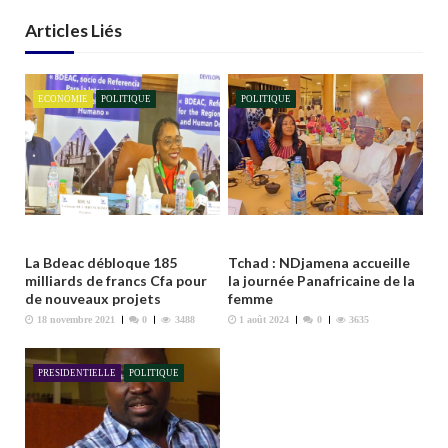
t
i
Articles Liés
o
n
ECONOMIE
POLITIQUE
POLITIQUE
d
e
l
’
a
r
t
La Bdeac débloque 185
Tchad : NDjamena accueille
milliards de francs Cfa pour
la journée Panafricaine de la
i
de nouveaux projets
femme
c
18 novembre 2021
0
3488
1 août 2024
0
3635
l
e
PRESIDENTIELLE
POLITIQUE