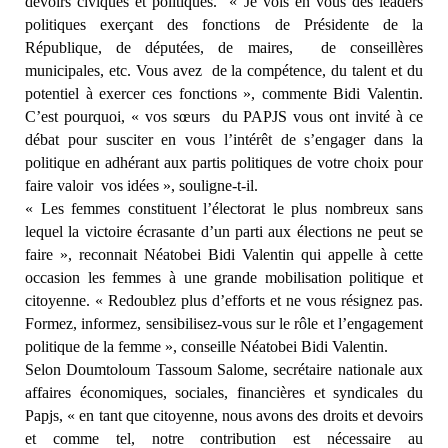
devoirs civiques et politiques.
« Je vois en vous des leaders
politiques exerçant des fonctions de Présidente de la
République, de députées, de maires,
de conseillères
municipales, etc. Vous avez
de la compétence, du talent et du
potentiel à exercer ces fonctions », commente Bidi Valentin.
C’est pourquoi, « vos sœurs
du PAPJS vous ont invité à ce
débat pour susciter en vous l’intérêt de s’engager dans la
politique en adhérant aux partis politiques de votre choix pour
faire valoir
vos idées », souligne-t-il.
« Les femmes constituent l’électorat le plus nombreux sans
lequel la victoire écrasante d’un parti aux élections ne peut se
faire », reconnait Néatobei Bidi Valentin qui appelle à cette
occasion les femmes à une grande mobilisation politique et
citoyenne. « Redoublez plus d’efforts et ne vous résignez pas.
Formez, informez, sensibilisez-vous sur le rôle et l’engagement
politique de la femme », conseille Néatobei Bidi Valentin.
Selon Doumtoloum Tassoum Salome, secrétaire nationale aux
affaires économiques, sociales, financières et syndicales du
Papjs, « en tant que citoyenne, nous avons des droits et devoirs
et comme tel, notre contribution est nécessaire au