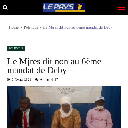
Skip
Skip
to
to
navigation
content
Home
Politique
Le Mjres dit non au 6ème mandat de Deby
POLITIQUE
Le Mjres dit non au 6ème
mandat de Deby
3 février 2021
0
4447