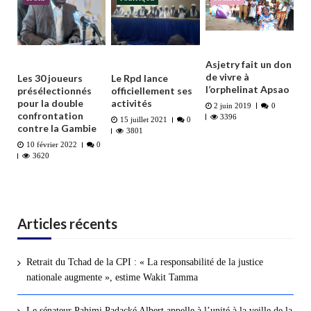
Asjetry fait un don
de vivre à
Les 30 joueurs
Le Rpd lance
l’orphelinat Apsao
présélectionnés
officiellement ses
pour la double
activités
2 juin 2019
0
confrontation
3396
15 juillet 2021
0
contre la Gambie
3801
10 février 2022
0
3620
Articles récents
Retrait du Tchad de la CPI : « La responsabilité de la justice
nationale augmente », estime Wakit Tamma
Le sénateur Pahimi Padacké Albert appelle à l’unité à la veille de la