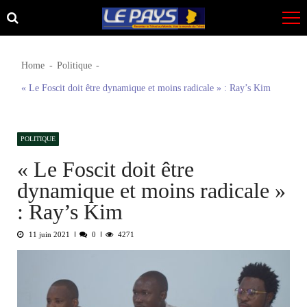
Skip
Skip
to
to
navigation
content
Home
Politique
« Le Foscit doit être dynamique et moins radicale » : Ray’s Kim
POLITIQUE
« Le Foscit doit être
dynamique et moins radicale »
: Ray’s Kim
11 juin 2021
0
4271