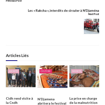
Previous Post
Les « Rakcha », interdits de circuler à N’Djaména
Next Post
Articles Liés
SOCIETÉ
CULTURE
SOCIETÉ
Cidh rend visite à
La prise en charge
N’Djamena
la Cndh
de la malnutrition
abritera le festival