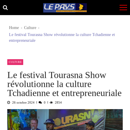
Skip
Skip
to
to
navigation
content
Home
Culture
Le festival Tourasna Show révolutionne la culture Tchadienne et
entrepreneuriale
CULTURE
Le festival Tourasna Show
révolutionne la culture
Tchadienne et entrepreneuriale
26 octobre 2024
0
2854