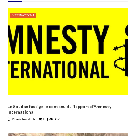
l
’
INTERNATIONAL
a
r
t
i
c
l
e
Le Soudan fustige le contenu du Rapport d’Amnesty
International
19 octobre 2016
0
3875