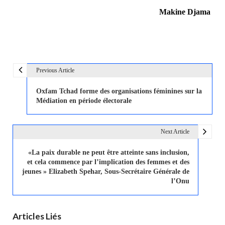
Makine Djama
Previous Article
N
a
Oxfam Tchad forme des organisations féminines sur la
v
Médiation en période électorale
i
g
Next Article
a
t
«La paix durable ne peut être atteinte sans inclusion,
et cela commence par l’implication des femmes et des
i
jeunes » Elizabeth Spehar, Sous-Secrétaire Générale de
o
l’Onu
n
d
Articles Liés
e