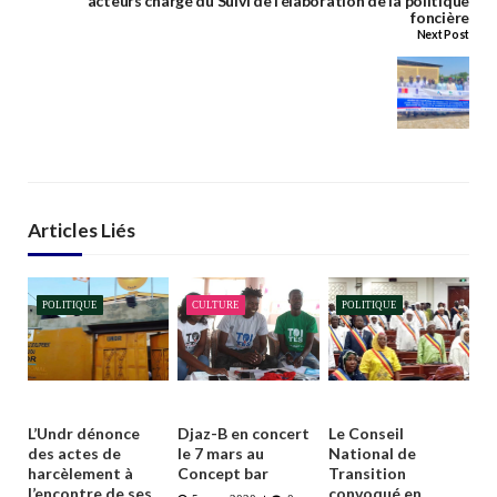
acteurs chargé du Suivi de l’élaboration de la politique
foncière
Next Post
Articles Liés
POLITIQUE
CULTURE
POLITIQUE
L’Undr dénonce
Djaz-B en concert
Le Conseil
des actes de
le 7 mars au
National de
harcèlement à
Concept bar
Transition
l’encontre de ses
convoqué en