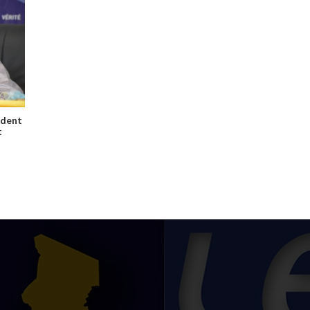
ident
t