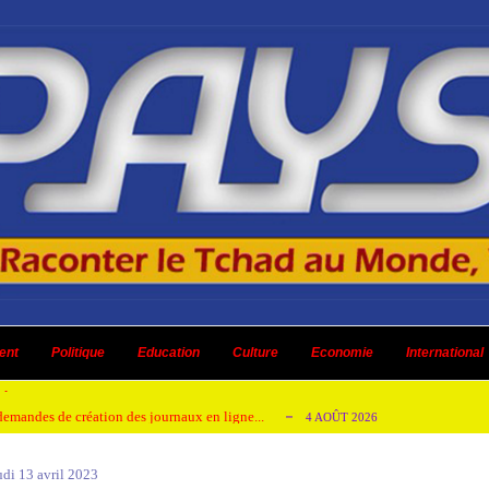
 ni un dividende ni une quelconque plus-...
3 AOÛT 2026
ent
 AOÛT 2026
Politique
Education
Culture
Economie
International
t pour honorer son ancien leader
2 AOÛT 2026
emandes de création des journaux en ligne...
4 AOÛT 2026
aire en Afrique de l’Ouest et du Ce...
4 AOÛT 2026
di 13 avril 2023
 ni un dividende ni une quelconque plus-...
3 AOÛT 2026