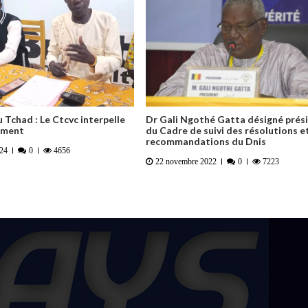
u Tchad : Le Ctcvc interpelle
Dr Gali Ngothé Gatta désigné prés
ement
du Cadre de suivi des résolutions e
recommandations du Dnis
024
0
4656
22 novembre 2022
0
7223