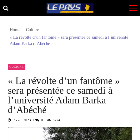
Skip
Skip
to
to
navigation
content
Home
Culture
« La révolte d’un fantôme » sera présentée ce samedi à l’université
Adam Barka d’Abéché
CULTURE
« La révolte d’un fantôme »
sera présentée ce samedi à
l’université Adam Barka
d’Abéché
7 avril 2023
0
5274