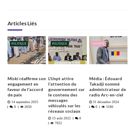
Articles Liés
POLITIQUE
POLITIQUE
SOCIETÉ
Miski réaffirme son
L’Unpt attire
Média : Édouard
engagement en
l’attention du
Takadji nommé
faveur de l’accord
gouvernement sur
administrateur de
de paix
le contenu des
radio Arc-en-ciel
messages
14 septembre 2025
31 décembre 2024
véhiculés sur les
0
2650
0
3180
réseaux sociaux
15 août 2022
0
7652