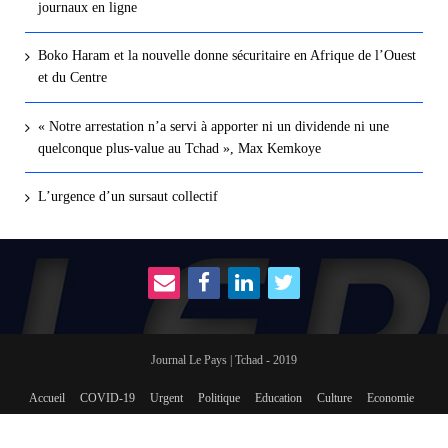
journaux en ligne
Boko Haram et la nouvelle donne sécuritaire en Afrique de l’Ouest
et du Centre
« Notre arrestation n’a servi à apporter ni un dividende ni une
quelconque plus-value au Tchad », Max Kemkoye
L’urgence d’un sursaut collectif
Journal Le Pays | Tchad - 2019
Accueil
COVID-19
Urgent
Politique
Education
Culture
Economie
International
Social
sport
Revue