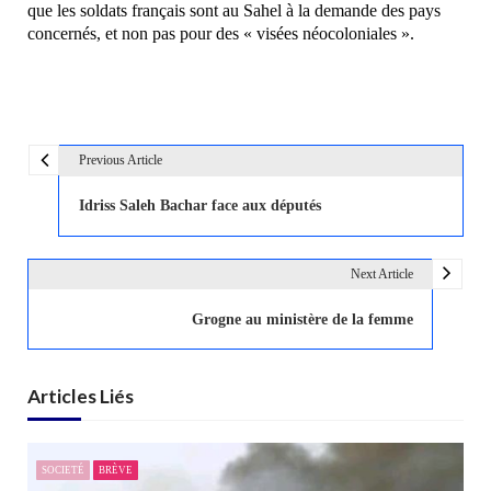
que les soldats français sont au Sahel à la demande des pays
concernés, et non pas pour des « visées néocoloniales ».
Previous Article
N
a
Idriss Saleh Bachar face aux députés
v
i
Next Article
g
a
Grogne au ministère de la femme
t
i
Articles Liés
o
n
d
SOCIETÉ
BRÈVE
e