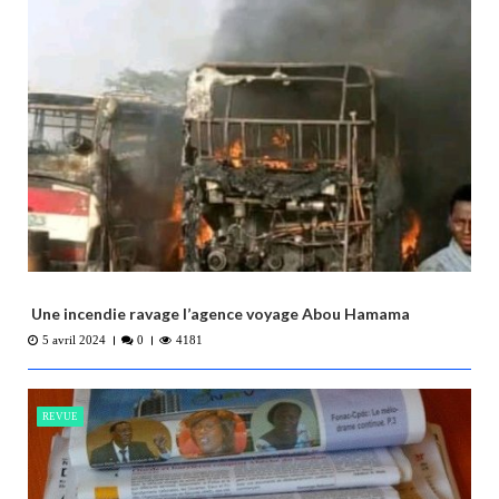
l
’
a
r
t
i
c
l
e
Une incendie ravage l’agence voyage Abou Hamama
5 avril 2024
0
4181
REVUE