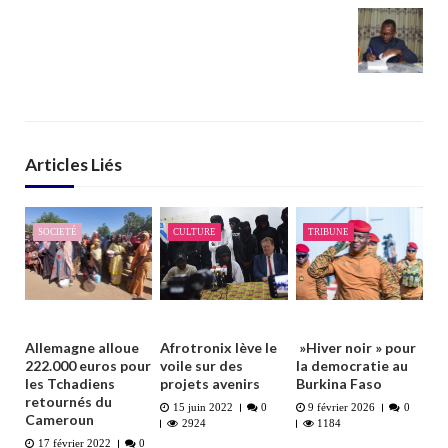
Articles Liés
SOCIETÉ
CULTURE
TRIBUNE
Allemagne alloue
Afrotronix lève le
​​​ »Hiver noir » pour
222.000 euros pour
voile sur des
la democratie au
les Tchadiens
projets avenirs
Burkina Faso
retournés du
15 juin 2022
0
9 février 2026
0
Cameroun
2924
1184
17 février 2022
0