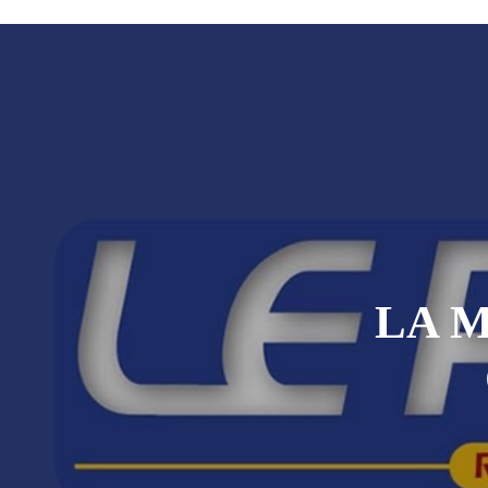
Boko Haram et la nouvelle donne sécurit
« Notre arrestation n’a servi à apporter
Sénégal : trois influenceurs écopent de 
Bongor : la Maison de la Culture rebapt
Tchad : la Hama suspend l’examen des d
LA M