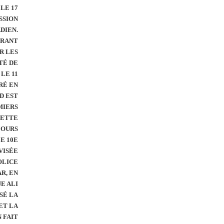
LE 17
SSION
DIEN.
DRANT
R LES
TÉ DE
LE 11
VRÉ EN
D EST
MIERS
CETTE
JOURS
E 10E
VISÉE
OLICE
R, EN
E ALI
SÉ LA
ET LA
 FAIT