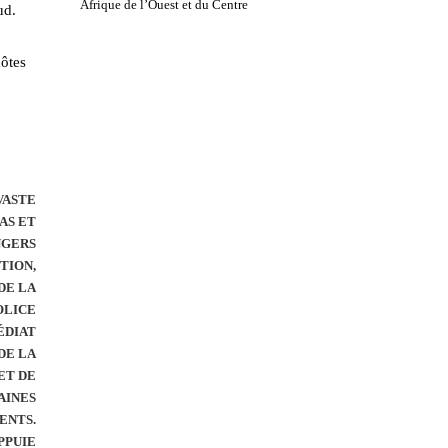
Afrique de l’Ouest et du Centre
ud.
hôtes
VASTE
AS ET
NGERS
TION,
DE LA
OLICE
ÉDIAT
DE LA
ET DE
AINES
ENTS.
PPUIE