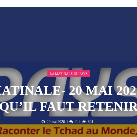
aire en Afrique de l’Ouest et du Ce...
4 AOÛT 2026
 ni un dividende ni une quelconque plus-...
3 AOÛT 2026
peines de prison ferme pour des vidéos v...
7 AOÛT 2026
isée « Bamba Tchandoulaye, dit Jorio Star...
7 AOÛT 2026
emandes de création des journaux en ligne...
4 AOÛT 2026
LA MATINALE DU PAYS
ATINALE- 20 MAI 202
QU’IL FAUT RETENI
20 mai 2026
0
861