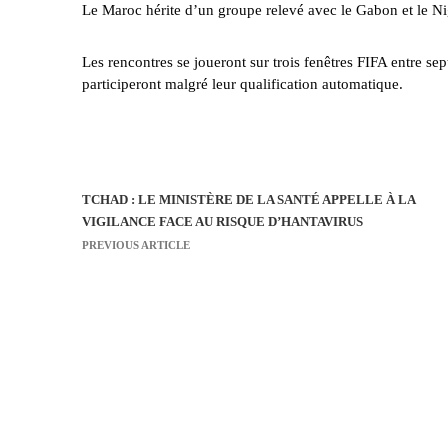
Le Maroc hérite d’un groupe relevé avec le Gabon et le Ni
Les rencontres se joueront sur trois fenêtres FIFA entre sep
participeront malgré leur qualification automatique.
TCHAD : LE MINISTÈRE DE LA SANTÉ APPELLE À LA
N
VIGILANCE FACE AU RISQUE D’HANTAVIRUS
a
PREVIOUS ARTICLE
v
i
g
a
t
i
o
n