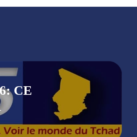
6: CE
R