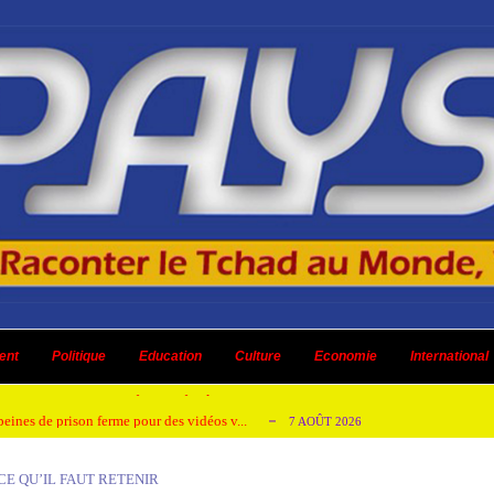
emandes de création des journaux en ligne...
4 AOÛT 2026
aire en Afrique de l’Ouest et du Ce...
ent
Politique
Education
Culture
4 AOÛT 2026
Economie
International
 ni un dividende ni une quelconque plus-...
3 AOÛT 2026
peines de prison ferme pour des vidéos v...
7 AOÛT 2026
isée « Bamba Tchandoulaye, dit Jorio Star...
7 AOÛT 2026
 CE QU’IL FAUT RETENIR
emandes de création des journaux en ligne...
4 AOÛT 2026