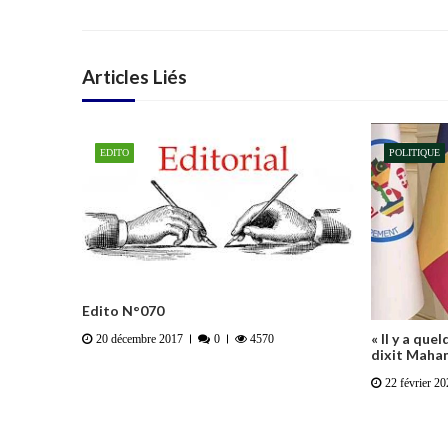
Articles Liés
EDITO
POLITIQUE
Edito N°070
« Il y a qu
20 décembre 2017
0
4570
dixit Maham
22 février 2