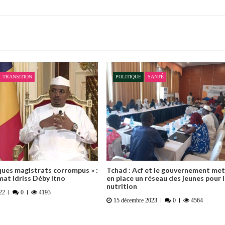
TRANSITION
POLITIQUE
SANTÉ
elques magistrats corrompus » :
Tchad : Acf et le gouvernement me
at Idriss Déby Itno
en place un réseau des jeunes pour 
nutrition
022
0
4193
15 décembre 2023
0
4564