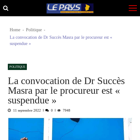
Skip
Skip
to
to
navigation
content
Home
Politique
La convocation de Dr Succès Masra par le procureur est «
suspendue »
POLITIQUE
La convocation de Dr Succès
Masra par le procureur est «
suspendue »
11 septembre 2022
0
7948