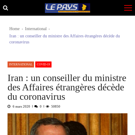
Skip
Skip
to
to
navigation
content
Home
International
Iran : un conseiller du ministre des Affaires étrangères décède du
coronavirus
INTERNATIONAL
COVID-19
Iran : un conseiller du ministre
des Affaires étrangères décède
du coronavirus
6 mars 2020
0
50850