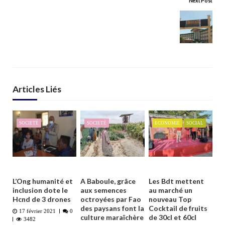
Next Post
Articles Liés
SOCIETÉ
SOCIETÉ
ECONOMIE
SOCIAL
L’Ong humanité et
A Baboule, grâce
Les Bdt mettent
inclusion dote le
aux semences
au marché un
Hcnd de 3 drones
octroyées par Fao
nouveau Top
des paysans font la
Cocktail de fruits
17 février 2021
0
culture maraîchère
de 30cl et 60cl
3482