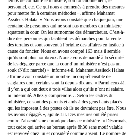
temps de connaitre le ministère, son fonctionnement, le
personnel, etc. Ce qui nous a emmenés à prendre des mesures
pour mettre fin à certaines méthodes », affirme Mahamat
Assileck Halata. « Nous avons constaté que chaque jour, une
centaine de personnes qui ne sont pas membres du ministère
squattent la cour. On les surnomme des démarcheurs. C’est-à-
dire des personnes qui facilitent les démarches pour la vente
des terrains et sont souvent à l’origine des affaires en justice à
cause du foncier. Nous en avons compté 163 mais il semble
qu’ils sont plus nombreux. Nous avons demandé à la sécurité
de les dégager parce que la cour d’un ministère n’est pas un
souk (Ndlr: marché) », informe-t-il. Mahamat Assileck Halata
affirme avoir constaté un nombre incompréhensible de
stagiaires dont certains sont là depuis dix ans. « Parmi ceux-là,
il y’en a qui ont deux à trois villas alors qu’ils n’ont ni salaire,
ni indemnité. Allez-y comprendre… Selon les cadres du
ministère, ce sont des parents et amis à des gens hauts placés
qui les imposent à des postes où ils ne devraient pas être. Nous
les avons dégagés », ajoute-t-il. Des mesures ont été prises
contre l’absentéisme chronique dans ce ministère. « Désormais,
tout cadre qui arrive au bureau après 8h30 sans motif valable
est renvoyé chez lui et considéré comme absent. Le nombre de