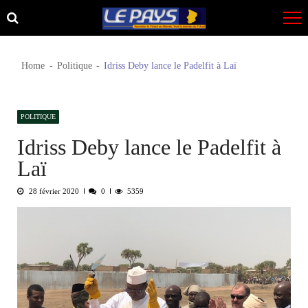
Skip
Skip
to
to
navigation
content
Home
Politique
Idriss Deby lance le Padelfit à Laï
POLITIQUE
Idriss Deby lance le Padelfit à
Laï
28 février 2020
0
5359